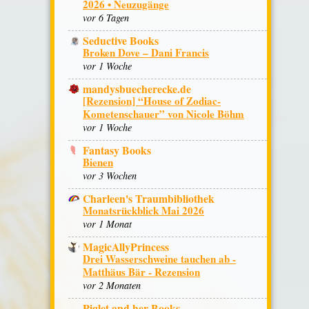
2026 • Neuzugänge
vor 6 Tagen
Seductive Books
Broken Dove – Dani Francis
vor 1 Woche
mandysbuecherecke.de
[Rezension] “House of Zodiac-
Kometenschauer” von Nicole Böhm
vor 1 Woche
Fantasy Books
Bienen
vor 3 Wochen
Charleen's Traumbibliothek
Monatsrückblick Mai 2026
vor 1 Monat
MagicAllyPrincess
Drei Wasserschweine tauchen ab -
Matthäus Bär - Rezension
vor 2 Monaten
Piglet and her Books