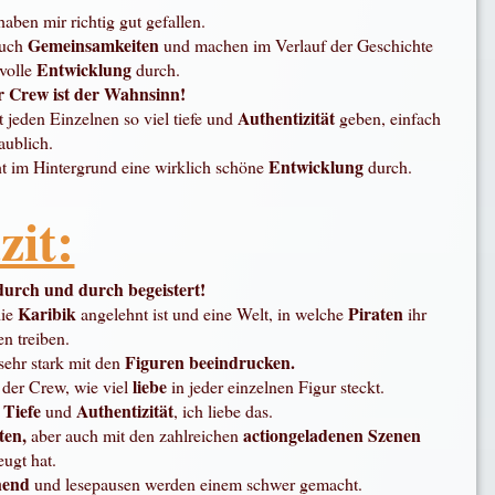
haben mir richtig gut gefallen.
Gemeinsamkeiten
auch
und machen im Verlauf der Geschichte
Entwicklung
volle
durch.
r Crew ist der Wahnsinn!
Authentizität
 jeden Einzelnen so viel tiefe und
geben, einfach
aublich.
Entwicklung
ht im Hintergrund eine wirklich schöne
durch.
zit:
durch und durch begeistert!
Karibik
Piraten
die
angelehnt ist und eine Welt, in welche
ihr
n treiben.
Figuren beeindrucken.
ehr stark mit den
liebe
 der Crew, wie viel
in jeder einzelnen Figur steckt.
Tiefe
Authentizität
r
und
, ich liebe das.
ten,
actiongeladenen Szenen
aber auch mit den zahlreichen
eugt hat.
nend
und lesepausen werden einem schwer gemacht.