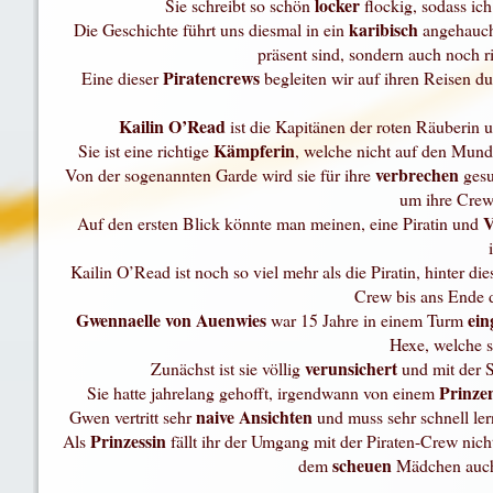
locker
Sie schreibt so schön
flockig, sodass i
karibisch
Die Geschichte führt uns diesmal in ein
angehauch
präsent sind, sondern auch noch r
Piratencrews
Eine dieser
begleiten wir auf ihren Reisen d
Kailin O’Read
ist die Kapitänen der roten Räuberin 
Kämpferin
Sie ist eine richtige
, welche nicht auf den Mund 
verbrechen
Von der sogenannten Garde wird sie für ihre
gesu
um ihre Cre
V
Auf den ersten Blick könnte man meinen, eine Piratin und
Kailin O’Read ist noch so viel mehr als die Piratin, hinter di
Crew bis ans Ende 
Gwennaelle von Auenwies
ein
war 15 Jahre in einem Turm
Hexe, welche si
verunsichert
Zunächst ist sie völlig
und mit der 
Prinze
Sie hatte jahrelang gehofft, irgendwann von einem
naive Ansichten
Gwen vertritt sehr
und muss sehr schnell ler
Prinzessin
Als
fällt ihr der Umgang mit der Piraten-Crew nicht 
scheuen
dem
Mädchen auc