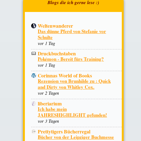
Weltenwanderer
Das dünne Pferd von Stefanie vor
Schulte
vor 1 Tag
Druckbuchstaben
Pokémon - Bereit fürs Training?
vor 1 Tag
Corinnas World of Books
Rezension von Brunhilde zu : Quick
and Dirty von Whitley Cox.
vor 2 Tagen
liberiarium
Ich habe mein
JAHRESHIGHLIGHT gefunden!
vor 3 Tagen
Prettytigers Bücherregal
Bücher von der Leipziger Buchmesse