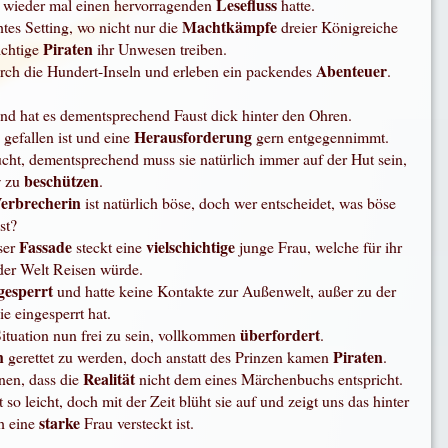
Lesefluss
ch wieder mal einen hervorragenden
hatte.
Machtkämpfe
tes Setting, wo nicht nur die
dreier Königreiche
Piraten
ichtige
ihr Unwesen treiben.
Abenteuer
urch die Hundert-Inseln und erleben ein packendes
.
und hat es dementsprechend Faust dick hinter den Ohren.
Herausforderung
gefallen ist und eine
gern entgegennimmt.
cht, dementsprechend muss sie natürlich immer auf der Hut sein,
beschützen
w zu
.
erbrecherin
ist natürlich böse, doch wer entscheidet, was böse
ist?
Fassade
vielschichtige
eser
steckt eine
junge Frau, welche für ihr
der Welt Reisen würde.
gesperrt
und hatte keine Kontakte zur Außenwelt, außer zu der
e eingesperrt hat.
überfordert
Situation nun frei zu sein, vollkommen
.
n
Piraten
gerettet zu werden, doch anstatt des Prinzen kamen
.
Realität
nen, dass die
nicht dem eines Märchenbuchs entspricht.
so leicht, doch mit der Zeit blüht sie auf und zeigt uns das hinter
starke
h eine
Frau versteckt ist.