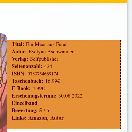
Titel:
Ein Meer aus Feuer
Autor:
Evelyne Aschwanden
Verlag:
Selfpublisher
Seitenanzahl:
424
ISBN:
‎
9783754669174
Taschenbuch:
16,99€
E-Book:
4,99€
Erscheinugstermin:
30
.08.2022
Einzelband
Bewertung: 5
/ 5
Links:
Amazon
,
Autor