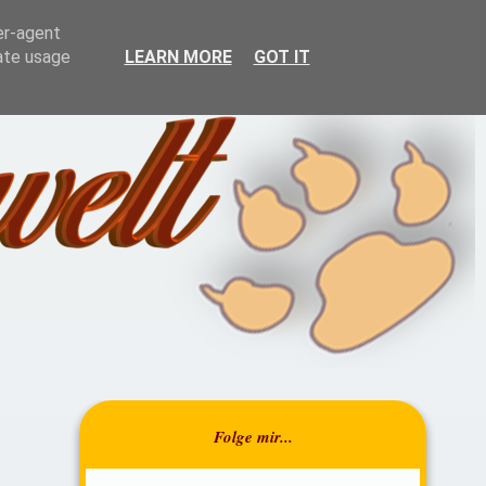
resrückblick
Über mich
er-agent
rate usage
LEARN MORE
GOT IT