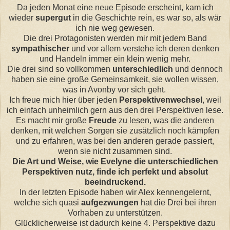
Da jeden Monat eine neue Episode erscheint, kam ich
wieder
supergut
in die Geschichte rein, es war so, als wär
ich nie weg gewesen.
Die drei Protagonisten werden mir mit jedem Band
sympathischer
und vor allem verstehe ich deren denken
und Handeln immer ein klein wenig mehr.
Die drei sind so vollkommen
unterschiedlich
und dennoch
haben sie eine große Gemeinsamkeit, sie wollen wissen,
was in Avonby vor sich geht.
Ich freue mich hier über jeden
Perspektivenwechsel
, weil
ich einfach unheimlich gern aus den drei Perspektiven lese.
Es macht mir große
Freude
zu lesen, was die anderen
denken, mit welchen Sorgen sie zusätzlich noch kämpfen
und zu erfahren, was bei den anderen gerade passiert,
wenn sie nicht zusammen sind.
Die Art und Weise, wie Evelyne die unterschiedlichen
Perspektiven nutz, finde ich perfekt und absolut
beeindruckend.
In der letzten Episode haben wir Alex kennengelernt,
welche sich quasi
aufgezwungen
hat die Drei bei ihren
Vorhaben zu unterstützen.
Glücklicherweise ist dadurch keine 4. Perspektive dazu