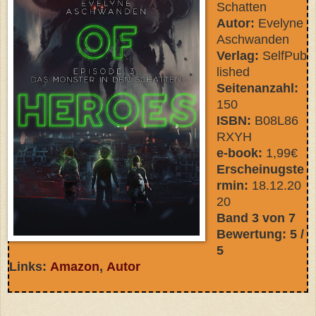
Schatten
Autor:
Evelyne
Aschwanden
Verlag:
SelfPub
lished
Seitenanzahl:
150
ISBN:
B08L86
RXYH
e-book:
1,99€
Erscheinugste
rmin:
18
.12.20
20
Band 3 von 7
Bewertung: 5 /
5
Links:
Amazon
,
Autor