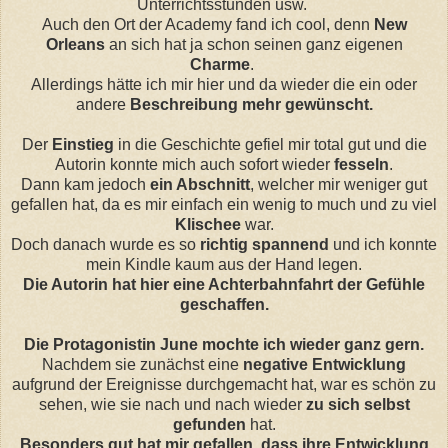
Unterrichtsstunden usw.
Auch den Ort der Academy fand ich cool, denn
New
Orleans
an sich hat ja schon seinen ganz eigenen
Charme
.
Allerdings hätte ich mir hier und da wieder die ein oder
andere
Beschreibung mehr gewünscht.
Der
Einstieg
in die Geschichte gefiel mir total gut und die
Autorin konnte mich auch sofort wieder
fesseln
.
Dann kam jedoch
ein Abschnitt
, welcher mir weniger gut
gefallen hat, da es mir einfach ein wenig to much und zu viel
Klischee
war.
Doch danach wurde es so
richtig spannend
und ich konnte
mein Kindle kaum aus der Hand legen.
Die Autorin hat hier eine Achterbahnfahrt der Gefühle
geschaffen.
Die Protagonistin June mochte ich wieder ganz gern.
Nachdem sie zunächst eine
negative Entwicklung
aufgrund der Ereignisse durchgemacht hat, war es schön zu
sehen, wie sie nach und nach wieder
zu sich selbst
gefunden
hat.
Besonders gut hat mir gefallen, dass ihre Entwicklung