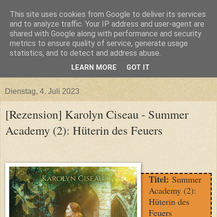
This site uses cookies from Google to deliver its services
and to analyze traffic. Your IP address and user-agent are
shared with Google along with performance and security
metrics to ensure quality of service, generate usage
statistics, and to detect and address abuse.
LEARN MORE
GOT IT
▼
Dienstag, 4. Juli 2023
[Rezension] Karolyn Ciseau - Summer
Academy (2): Hüterin des Feuers
Titel:
Summer
Academy (2):
Hüterin des
Feuers