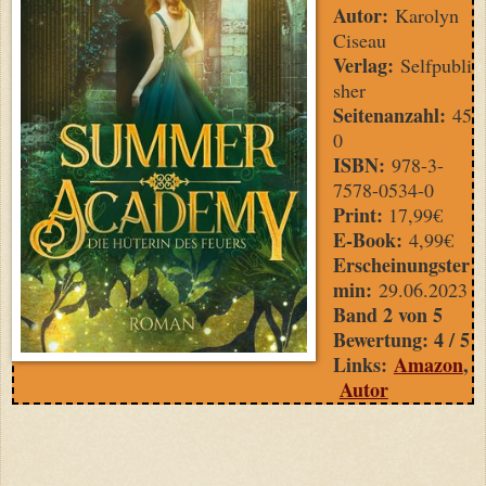
Autor:
Karolyn
Ciseau
Verlag:
Selfpubli
sher
Seitenanzahl:
45
0
ISBN:
978-3-
7578-0534-0
Print:
17,99€
E-Book:
4,99€
Erscheinungster
min:
29.06.2023
Band 2 von 5
Bewertung: 4 / 5
Links:
Amazon
,
Autor