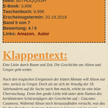
ISBN:
B07HDQQNSH
E-Book:
3,99€
Taschenbuch:
9
,99€
Erscheinugstermin:
20.19.2018
Band 5 von 7
Bewertung: 4 / 5
Links:
Amazon
,
Autor
Klappentext:
Eine Liebe durch Raum und Zeit. Die Geschichte um Alison und
Gregor geht weiter.
Nach den tragischen Ereignissen der letzten Monate will Alison nur
eins: zurück zu Gregor. Doch als sie sich im Venedig der 18.
Jahrhunderts auf die Suche nach ihm macht, erlebt sie eine böse
Überraschung. Denn ihre große Liebe tritt unter dem Namen des
berühmtesten Schürzenjägers der Geschichte auf – Giacomo
Casanova. Während Alison noch herauszufinden versucht, was das