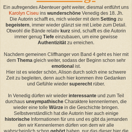
Ein
aufregendes
Abenteuer geht weiter, diesmal entführt uns
Karolyn
Ciseu
ins
wunderschöne
Venedig des 18. Jh.
Die Autorin schafft es, mich wieder mit dem
Setting
zu
begeistern
, immer wieder glänzt sie mit Liebe zum Detail.
Obwohl die Bände relativ
kurz
sind, schafft es die Autorin
immer genug
Tiefe
einzubaue
n, u
m eine
gewisse
Authentizität
zu erreichen.
Nachdem gemeinen Cliffhanger von Band 4 geht es hier mit
dem
Thema
gleich weiter,
sodass
der Beginn schon sehr
emotional
ist.
Hier ist es wieder schö
n, A
lison durch solch eine schwere
Zeit zu begleiten, denn auch hier kommen ihre Gedanken
und Gefühle wieder
superecht
rüber.
In Venedig dürfen wir wieder
interessante
und zum
Teil
durchaus
unsympathische
Charaktere
kennenlernen
, die
wieder eine tolle
Würze
in die Geschichte bringen.
Selbstverständlich hat die Autorin hier auch einige
historische
Informationen für uns und es gibt da jemanden
den wir Kennenlernen dürfen von dem wir alle
wahrscheinlich schon
gehört
haben, nur das dieser hier die