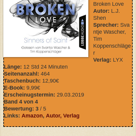
Broken Love
Autor:
L.J.
Shen
Sprecher:
Sva
ntje Wascher,
Tim
Koppenschläge
r
Verlag:
LYX
Länge:
12 Std 24 Minuten
Seitenanzahl:
464
Taschenbuch:
12,90€
E-Book:
9,99€
Erscheinugstermin:
29.03.2019
Band 4 von 4
Bewertung: 3
/ 5
Links:
Amazon
,
Autor
,
Verlag