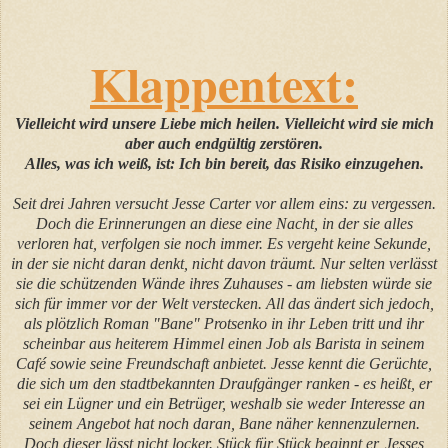
Klappentext:
Vielleicht wird unsere Liebe mich heilen. Vielleicht wird sie mich
aber auch endgültig zerstören.
Alles, was ich weiß, ist: Ich bin bereit, das Risiko einzugehen.
Seit drei Jahren versucht Jesse Carter vor allem eins: zu vergessen.
Doch die Erinnerungen an diese eine Nacht, in der sie alles
verloren hat, verfolgen sie noch immer. Es vergeht keine Sekunde,
in der sie nicht daran denkt, nicht davon träumt. Nur selten verlässt
sie die schützenden Wände ihres Zuhauses - am liebsten würde sie
sich für immer vor der Welt verstecken. All das ändert sich jedoch,
als plötzlich Roman "Bane" Protsenko in ihr Leben tritt und ihr
scheinbar aus heiterem Himmel einen Job als Barista in seinem
Café sowie seine Freundschaft anbietet. Jesse kennt die Gerüchte,
die sich um den stadtbekannten Draufgänger ranken - es heißt, er
sei ein Lügner und ein Betrüger, weshalb sie weder Interesse an
seinem Angebot hat noch daran, Bane näher kennenzulernen.
Doch dieser lässt nicht locker. Stück für Stück beginnt er, Jesses