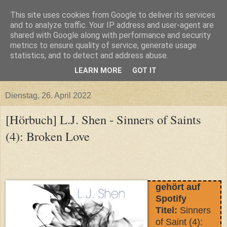
This site uses cookies from Google to deliver its services
and to analyze traffic. Your IP address and user-agent are
shared with Google along with performance and security
metrics to ensure quality of service, generate usage
statistics, and to detect and address abuse.
LEARN MORE
GOT IT
▼
Dienstag, 26. April 2022
[Hörbuch] L.J. Shen - Sinners of Saints
(4): Broken Love
gehört auf
Spotify
Titel:
Sinners
of Saint (4):