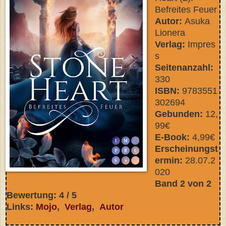
Befreites Feuer
Autor:
Asuka
Lionera
Verlag:
Impres
s
Seitenanzahl:
330
ISBN:
9783551
302694
Gebunden:
12,
99€
E-Book:
4,99€
Erscheinungst
ermin:
28.07.2
020
Band 2 von 2
Bewertung: 4 / 5
Links:
Mojo
,
Verlag
,
Autor