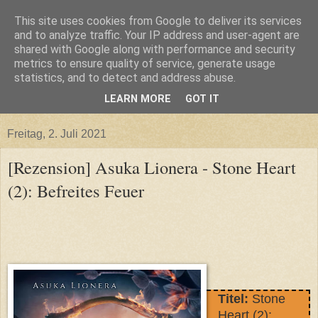
This site uses cookies from Google to deliver its services
and to analyze traffic. Your IP address and user-agent are
shared with Google along with performance and security
metrics to ensure quality of service, generate usage
statistics, and to detect and address abuse.
LEARN MORE
GOT IT
▼
Freitag, 2. Juli 2021
[Rezension] Asuka Lionera - Stone Heart
(2): Befreites Feuer
Titel:
Stone
Heart (2):