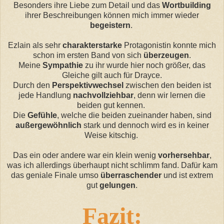
Besonders ihre Liebe zum Detail und das
Wortbuilding
ihrer Beschreibungen können mich immer wieder
begeistern
.
Ezlain als sehr
charakterstarke
Protagonistin konnte mich
schon im ersten Band von sich
überzeugen
.
Meine
Sympathie
zu ihr wurde hier noch größer, das
Gleiche gilt auch für Drayce.
Durch den
Perspektivwechsel
zwischen den beiden ist
jede Handlung
nachvollziehbar
, denn wir lernen die
beiden gut kennen.
Die
Gefühle
, welche die beiden zueinander haben, sind
außergewöhnlich
stark und dennoch wird es in keiner
Weise kitschig.
Das ein oder andere war ein klein wenig
vorhersehbar
,
was ich allerdings überhaupt nicht schlimm fand. Dafür kam
das geniale Finale umso
überraschender
und ist extrem
gut
gelungen
.
Fazit: