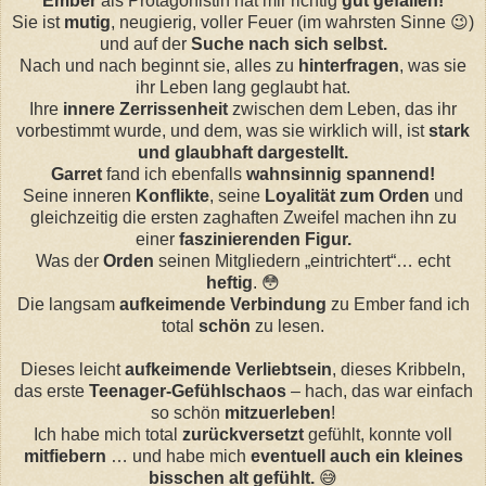
Ember
als Protagonistin hat mir richtig
gut gefallen!
Sie ist
mutig
, neugierig, voller Feuer (im wahrsten Sinne 😉)
und auf der
Suche nach sich selbst.
Nach und nach beginnt sie, alles zu
hinterfragen
, was sie
ihr Leben lang geglaubt hat.
Ihre
innere Zerrissenheit
zwischen dem Leben, das ihr
vorbestimmt wurde, und dem, was sie wirklich will, ist
stark
und glaubhaft dargestellt.
Garret
fand ich ebenfalls
wahnsinnig spannend!
Seine inneren
Konflikte
, seine
Loyalität zum Orden
und
gleichzeitig die ersten zaghaften Zweifel machen ihn zu
einer
faszinierenden Figur.
Was der
Orden
seinen Mitgliedern „eintrichtert“… echt
heftig
. 😳
Die langsam
aufkeimende Verbindung
zu Ember fand ich
total
schön
zu lesen.
Dieses leicht
aufkeimende Verliebtsein
, dieses Kribbeln,
das erste
Teenager-Gefühlschaos
– hach, das war einfach
so schön
mitzuerleben
!
Ich habe mich total
zurückversetzt
gefühlt, konnte voll
mitfiebern
… und habe mich
eventuell auch ein kleines
bisschen alt gefühlt.
😅