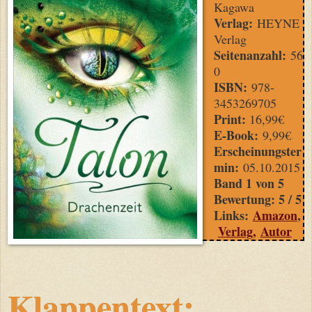
Kagawa
Verlag:
HEYNE
Verlag
Seitenanzahl:
56
0
ISBN:
978-
3453269705
Print:
16
,99€
E-Book:
9,99€
Erscheinungster
min:
05.10.2015
Band 1 von 5
Bewertung: 5 / 5
Links:
Amazon
,
Verlag
,
Autor
Klappentext: