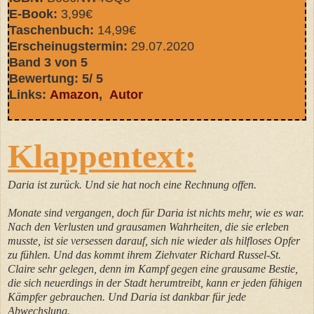
E-Book:
3,99€
Taschenbuch:
14
,99€
Erscheinugstermin:
29.07.2020
Band 3 von 5
Bewertung: 5/ 5
Links:
Amazon
,
Autor
Klappentext:
Daria ist zurück. Und sie hat noch eine Rechnung offen.
Monate sind vergangen, doch für Daria ist nichts mehr, wie es war.
Nach den Verlusten und grausamen Wahrheiten, die sie erleben
musste, ist sie versessen darauf, sich nie wieder als hilfloses Opfer
zu fühlen. Und das kommt ihrem Ziehvater Richard Russel-St.
Claire sehr gelegen, denn im Kampf gegen eine grausame Bestie,
die sich neuerdings in der Stadt herumtreibt, kann er jeden fähigen
Kämpfer gebrauchen. Und Daria ist dankbar für jede
Abwechslung.