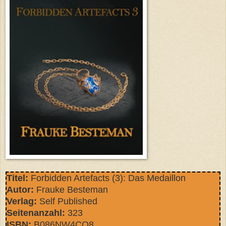
Titel:
Forbidden Artefacts (3): Das Medaillon
Autor:
Frauke Besteman
Verlag:
Self Published
Seitenanzahl:
323
ISBN:
B086NW4CQ8