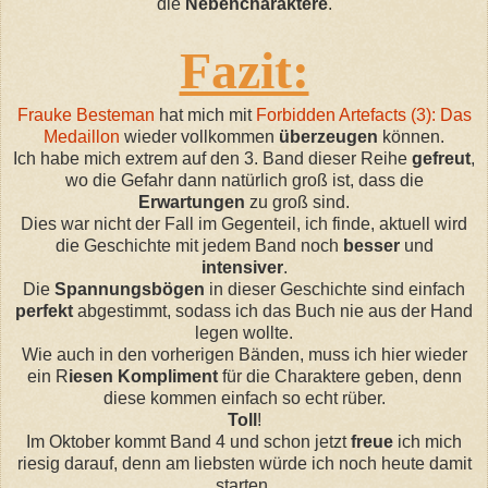
die
Nebencharaktere
.
Fazit:
Frauke Besteman
hat mich mit
Forbidden Artefacts (3): Das
Medaillon
wieder vollkommen
überzeugen
können.
Ich habe mich extrem auf den 3. Band dieser Reihe
gefreut
,
wo die Gefahr dann natürlich groß ist, dass die
Erwartungen
zu groß sind.
Dies war nicht der Fall im Gegenteil, ich finde, aktuell wird
die Geschichte mit jedem Band noch
besser
und
intensiver
.
Die
Spannungsbögen
in dieser Geschichte sind einfach
perfekt
abgestimmt, sodass ich das Buch nie aus der Hand
legen wollte.
Wie auch in den vorherigen Bänden, muss ich hier wieder
ein R
iesen Kompliment
für die Charaktere geben, denn
diese kommen einfach so echt rüber.
Toll
!
Im Oktober kommt Band 4 und schon jetzt
freue
ich mich
riesig darauf, denn am liebsten würde ich noch heute damit
starten.