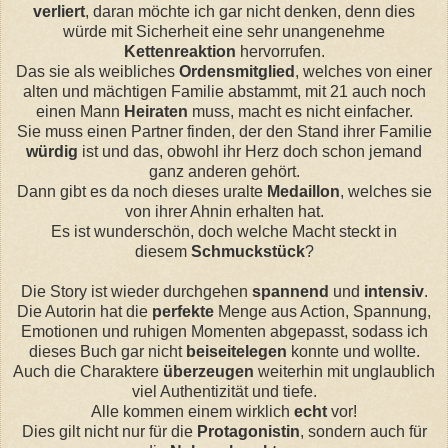
verliert
, daran möchte ich gar nicht denken, denn dies
würde mit Sicherheit eine sehr unangenehme
Kettenreaktion
hervorrufen.
Das sie als weibliches
Ordensmitglied
, welches von einer
alten und mächtigen Familie abstammt, mit 21 auch noch
einen Mann
Heiraten
muss, macht es nicht einfacher.
Sie muss einen Partner finden, der den Stand ihrer Familie
würdig
ist und das, obwohl ihr Herz doch schon jemand
ganz anderen gehört.
Dann gibt es da noch dieses uralte
Medaillon
, welches sie
von ihrer Ahnin erhalten hat.
Es ist wunderschön, doch welche Macht steckt in
diesem
Schmuckstück
?
Die Story ist wieder durchgehen
spannend
und
intensiv
.
Die Autorin hat die
perfekte
Menge aus Action, Spannung,
Emotionen und ruhigen Momenten abgepasst, sodass ich
dieses Buch gar nicht
beiseitelegen
konnte und wollte.
Auch die Charaktere
überzeugen
weiterhin mit unglaublich
viel Authentizität und tiefe.
Alle kommen einem wirklich
echt
vor!
Dies gilt nicht nur für die
Protagonistin
, sondern auch für