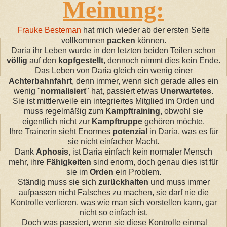
Meinung:
Frauke Besteman
hat mich wieder ab der ersten Seite
vollkommen
packen
können.
Daria ihr Leben wurde in den letzten beiden Teilen schon
völlig
auf den
kopfgestellt
, dennoch nimmt dies kein Ende.
Das Leben von Daria gleich ein wenig einer
Achterbahnfahrt
, denn immer, wenn sich gerade alles ein
wenig "
normalisiert
" hat, passiert etwas
Unerwartetes
.
Sie ist mittlerweile ein integriertes Mitglied im Orden und
muss regelmäßig zum
Kampftraining
, obwohl sie
eigentlich nicht zur
Kampftruppe
gehören möchte.
Ihre Trainerin sieht
Enormes
potenzial
in Daria, was es für
sie nicht einfacher
Macht
.
Dank
Aphosis
, ist Daria einfach kein normaler Mensch
mehr, ihre
Fähigkeiten
sind enorm, doch genau dies ist für
sie im
Orden
ein Problem.
Ständig muss sie sich
zurückhalten
und muss immer
aufpassen nicht Falsches zu machen, sie darf nie die
Kontrolle verlieren, was wie man sich vorstellen kann, gar
nicht so einfach ist.
Doch was passiert, wenn sie diese Kontrolle einmal