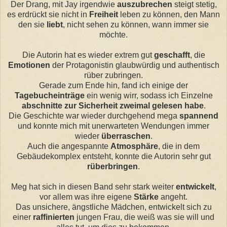
Der Drang, mit Jay irgendwie
auszubrechen
steigt stetig,
es erdrückt sie nicht in
Freiheit
leben zu können, den Mann
den sie
liebt
, nicht sehen zu können, wann immer sie
möchte.
Die Autorin hat es wieder extrem gut
geschafft
, die
Emotionen
der Protagonistin glaubwürdig und authentisch
rüber zubringen.
Gerade zum Ende hin, fand ich einige der
Tagebucheinträge
ein wenig wirr, sodass ich Einzelne
abschnitte zur Sicherheit zweimal gelesen habe
.
Die Geschichte war wieder durchgehend mega
spannend
und konnte mich mit unerwarteten Wendungen immer
wieder
überraschen
.
Auch die angespannte
Atmosphäre
, die in dem
Gebäudekomplex entsteht, konnte die Autorin sehr gut
rüberbringen
.
Meg hat sich in diesen Band sehr stark weiter
entwickelt
,
vor allem was ihre eigene
Stärke
angeht.
Das unsichere, ängstliche Mädchen, entwickelt sich zu
einer
raffinierten
jungen Frau, die weiß was sie will und