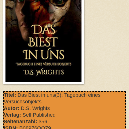
Titel:
Das Biest in uns(3): Tagebuch eines
Versuchsobjekts
Autor:
D.S. Wrights
Verlag:
Self Published
Seitenanzahl:
356
ISBN:
B08976QQ79