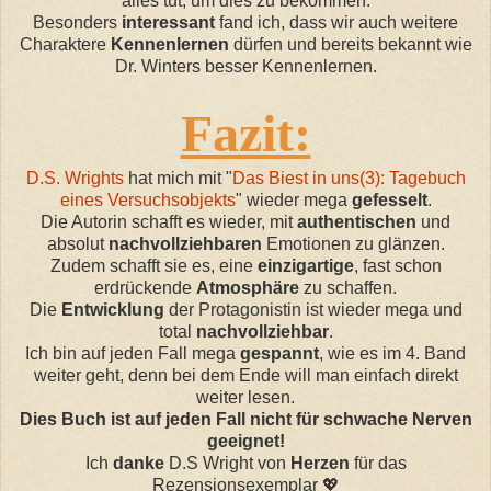
alles tut, um dies zu bekommen.
Besonders
interessant
fand ich, dass wir auch weitere
Charaktere
Kennenlernen
dürfen und bereits bekannt wie
Dr. Winters besser Kennenlernen.
Fazit:
D.S. Wrights
hat mich mit "
Das Biest in uns(3): Tagebuch
eines Versuchsobjekts
" wieder mega
gefesselt
.
Die Autorin schafft es wieder, mit
authentischen
und
absolut
nachvollziehbaren
Emotionen zu glänzen.
Zudem schafft sie es, eine
einzigartige
, fast schon
erdrückende
Atmosphäre
zu schaffen.
Die
Entwicklung
der Protagonistin ist wieder mega und
total
nachvollziehbar
.
Ich bin auf jeden Fall mega
gespannt
, wie es im 4. Band
weiter geht, denn bei dem Ende will man einfach direkt
weiter lesen.
Dies Buch ist auf jeden Fall nicht für schwache Nerven
geeignet!
Ich
danke
D.S Wright von
Herzen
für das
Rezensionsexemplar
💖