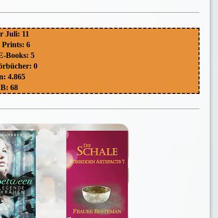
 Juli: 11
Prints: 6
E-Books: 5
rbücher: 0
n: 4.865
B: 68