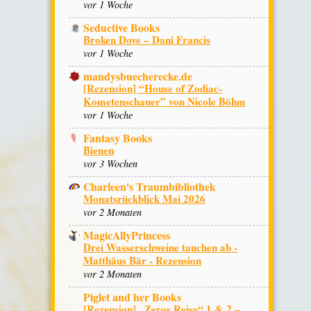
vor 1 Woche
Seductive Books
Broken Dove – Dani Francis
vor 1 Woche
mandysbuecherecke.de
[Rezension] “House of Zodiac-
Kometenschauer” von Nicole Böhm
vor 1 Woche
Fantasy Books
Bienen
vor 3 Wochen
Charleen's Traumbibliothek
Monatsrückblick Mai 2026
vor 2 Monaten
MagicAllyPrincess
Drei Wasserschweine tauchen ab -
Matthäus Bär - Rezension
vor 2 Monaten
Piglet and her Books
[Rezension] „Zeros Reise“ 1 & 2 –