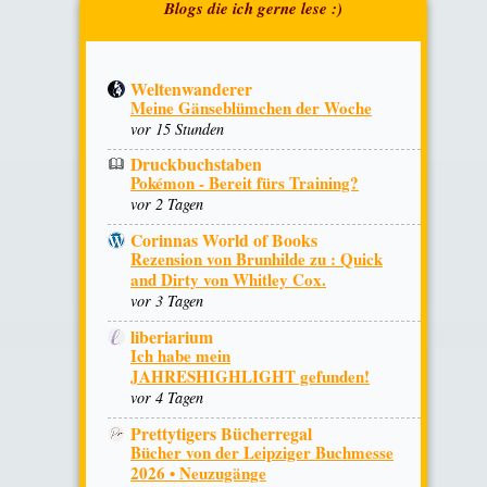
Weltenwanderer
Meine Gänseblümchen der Woche
vor 15 Stunden
Druckbuchstaben
Pokémon - Bereit fürs Training?
vor 2 Tagen
Corinnas World of Books
Rezension von Brunhilde zu : Quick
and Dirty von Whitley Cox.
vor 3 Tagen
liberiarium
Ich habe mein
JAHRESHIGHLIGHT gefunden!
vor 4 Tagen
Prettytigers Bücherregal
Bücher von der Leipziger Buchmesse
2026 • Neuzugänge