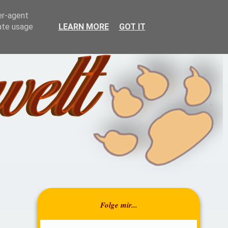
resrückblick
Über mich
er-agent
rate usage
LEARN MORE
GOT IT