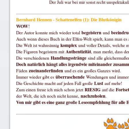
Der Juli war bei mir sonst recht unspektaku
Bernhard Hennen - Schattenelfen (1): Die Blutkönigin
WOW
!
begeistern
beeindru
Der Autor konnte mich wieder total
und
Auch wenn dieses Buch in der Elfen-Welt spielt, kann man es 
komplex
Die Welt ist wahnsinnig
und voller Details, welche
Authentizität
Die Figuren begeistern mit
, man merkt, dass de
Handlungsstränge
Die verschiedenen
sind alle gleichermaße
Doch natürlich hängt alles irgendwie miteinander zusam
zueinanderfinden
Fäden
und es ein großes Ganzes wird.
überraschende
Immer wieder gibt es
Wendungen und immer w
Lust
Die Geschichte macht auf jeden Fall große
auf mehr!
RIESIG
Forts
Zum einen freue ich mich schon jetzt
auf die
nachzuholen
der Welt, die ich noch nicht kenne,
.
Von mir gibt es eine ganz große Leseempfehlung für alle 