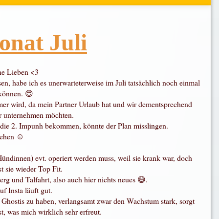
nat Juli
ne Lieben <3
en, habe ich es unerwarteterweise im Juli tatsächlich noch einmal
können. 😍
rmer wird, da mein Partner Urlaub hat und wir dementsprechend
 unternehmen möchten.
 die 2. Impunh bekommen, könnte der Plan misslingen.
sehen ☺️
ündinnen) evt. operiert werden muss, weil sie krank war, doch
st sie wieder Top Fit.
erg und Talfahrt, also auch hier nichts neues 😅.
uf Insta läuft gut.
r Ghostis zu haben, verlangsamt zwar den Wachstum stark, sorgt
st, was mich wirklich sehr erfreut.