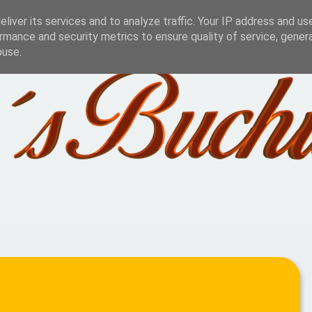
Challenge
Lesestatistik
Blog Aktionen
Jah
liver its services and to analyze traffic. Your IP address and us
rmance and security metrics to ensure quality of service, gene
buse.