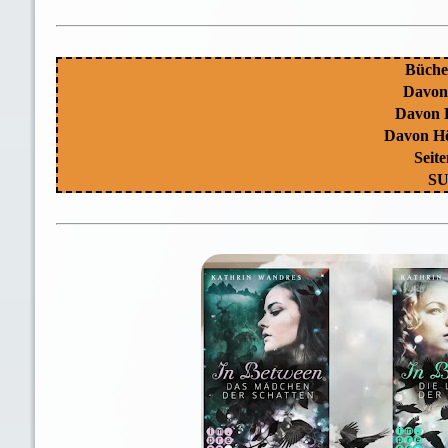
Bücher
Davon 
Davon 
Davon Hö
Seite
SU