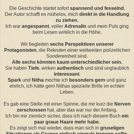
Die Geschichte startet sofort
spannend und fesselnd.
Der Autor schafft es mühelos, mich
direkt in die Handlung
zu ziehen.
Ich war
angespannt
, voller
Adrenalin
und mein Puls ging
beim Lesen wirklich in die Höhe.
Wir begleiten
sechs Perspektiven unserer
Protagonisten
, die Rekruten einer weltweiten polizeilichen
Sondereinheit sind.
Alle sechs könnten kaum unterschiedlicher sein.
Sie haben
Tiefe
, wirken
authentisch
und sind unglaublich
interessant
.
Spark
und
Nitha
mochte ich
besonders gern
und ganz
ehrlich, ich hätte gern Nithas spezielle Brille im echten
Leben.
Es gab eine Stelle mit einer Spinne, die mir kurz die
Nerven
zerschossen
hat, aber das war nur der Anfang.
Ich bin mir ziemlich sicher, dass ich nach diesem Buch
ein
paar graue Haare mehr habe.
Es zeigt sich mal wieder, dass man sich in
gruseligen
Situationen als Gruppe
einfach niemals trennen sollte
,