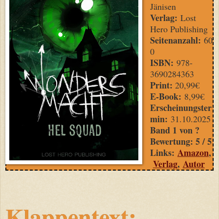
Jänisen
Verlag:
Lost
Hero Publishing
Seitenanzahl:
60
0
ISBN:
978-
3690284363
Print:
20
,99€
E-Book:
8,99€
Erscheinungster
min:
31.10.2025
Band 1 von ?
Bewertung: 5 / 5
Links:
Amazon
,
Verlag
,
Autor
Klappentext: