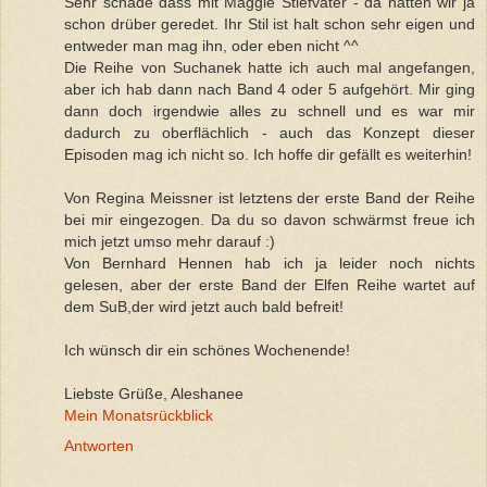
Sehr schade dass mit Maggie Stiefvater - da hatten wir ja
schon drüber geredet. Ihr Stil ist halt schon sehr eigen und
entweder man mag ihn, oder eben nicht ^^
Die Reihe von Suchanek hatte ich auch mal angefangen,
aber ich hab dann nach Band 4 oder 5 aufgehört. Mir ging
dann doch irgendwie alles zu schnell und es war mir
dadurch zu oberflächlich - auch das Konzept dieser
Episoden mag ich nicht so. Ich hoffe dir gefällt es weiterhin!
Von Regina Meissner ist letztens der erste Band der Reihe
bei mir eingezogen. Da du so davon schwärmst freue ich
mich jetzt umso mehr darauf :)
Von Bernhard Hennen hab ich ja leider noch nichts
gelesen, aber der erste Band der Elfen Reihe wartet auf
dem SuB,der wird jetzt auch bald befreit!
Ich wünsch dir ein schönes Wochenende!
Liebste Grüße, Aleshanee
Mein Monatsrückblick
Antworten