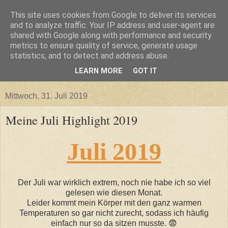
This site uses cookies from Google to deliver its services
and to analyze traffic. Your IP address and user-agent are
shared with Google along with performance and security
metrics to ensure quality of service, generate usage
statistics, and to detect and address abuse.
LEARN MORE
GOT IT
▼
Mittwoch, 31. Juli 2019
Meine Juli Highlight 2019
Juli 2019
Der Juli war wirklich extrem, noch nie habe ich so viel
gelesen wie diesen Monat.
Leider kommt mein Körper mit den ganz warmen
Temperaturen so gar nicht zurecht, sodass ich häufig
einfach nur so da sitzen musste. 😨