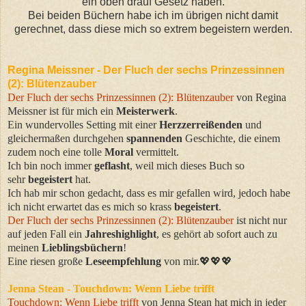
ein oben drauf Gesetz haben.
Bei beiden Büchern habe ich im übrigen nicht damit
gerechnet, dass diese mich so extrem begeistern werden.
Regina Meissner - Der Fluch der sechs Prinzessinnen
(2): Blütenzauber
Der Fluch der sechs
Prinzessinnen
(2): Blütenzauber
von Regina
Meissner ist für mich ein
Meisterwerk
.
Ein wundervolles Setting mit einer
Herzzerreißenden
und
gleichermaßen durchgehen
spannenden
Geschichte, die einem
zudem noch eine tolle
Moral
vermittelt.
Ich bin noch immer
geflasht
, weil mich dieses Buch so
sehr
begeistert
hat.
Ich hab mir schon gedacht, dass es mir gefallen wird, jedoch habe
ich nicht erwartet das es mich so krass
begeistert
.
Der Fluch der sechs
Prinzessinnen
(2): Blütenzauber
ist nicht nur
auf jeden Fall ein
Jahreshighlight
, es gehört ab sofort auch zu
meinen
Lieblingsbüchern
!
Eine riesen große
Leseempfehlung
von mir.💖💖💖
Jenna Stean - Touchdown: Wenn Liebe trifft
Touchdown: Wenn Liebe
trifft
von Jenna Stean hat
mich in jeder