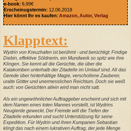
e-book:
6,99€
Erscheinugstermin:
12.06.2018
Hier könnt Ihr es kaufen:
Amazon
,
Autor
,
Verlag
Klapptext:
Wydrin von Kreuzhafen ist berühmt - und berüchtigt: Findige
Diebin, effektive Söldnerin, ein Mundwerk so spitz wie ihre
Klingen. Sie kennt all die Gerüchte, die über die
Katakomben unterhalb der Zitadelle im Umlauf sind. All das
Gerede über hinterhältige Magie, verschollene Zauberer,
uralte Götter und unermesslichen Reichtum. Doch sie weiß
auch: von Gerüchten allein wird man nicht satt.
Als ein ungewöhnlicher Auftraggeber erscheint und sich mit
dem Namen eines toten Mannes vorstellt, ist Wydrins
Neugierde geweckt. Der Fremde will die Tiefen der
Zitadelle erkunden und sucht Unterstützung für seine
Expedition. Für Wydrin und ihren Kumpanen Sebastian
klingt das nach einem lukrativen Auftrag, der jede Menge