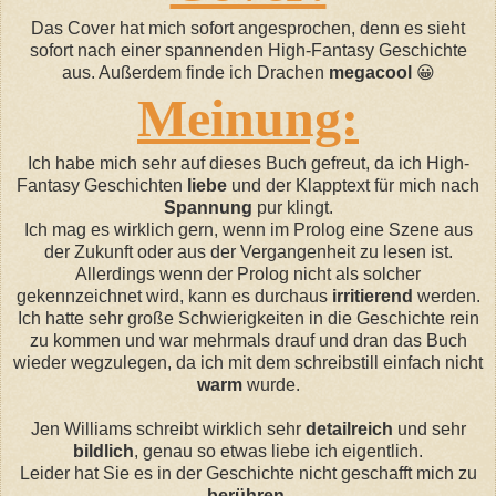
Das Cover hat mich sofort angesprochen, denn es sieht
sofort nach einer spannenden High-Fantasy Geschichte
aus. Außerdem finde ich Drachen
megacool
😀
Meinung:
Ich habe mich sehr auf dieses Buch gefreut, da ich High-
Fantasy Geschichten
liebe
und der Klapptext für mich nach
Spannung
pur klingt.
Ich mag es wirklich gern, wenn im Prolog eine Szene aus
der Zukunft oder aus der Vergangenheit zu lesen ist.
Allerdings wenn der Prolog nicht als solcher
gekennzeichnet wird, kann es
durchaus
irritierend
werden.
Ich hatte sehr große Schwierigkeite
n i
n die Geschichte rein
zu kommen und war mehrmals drauf und dran das Buch
wieder
wegzulegen
, da ich mit dem
schreibstill
einfach nicht
warm
wurde.
Jen Williams schreibt wirklich sehr
detailreich
und sehr
bildlich
, genau so etwas liebe ich eigentlich.
Leider hat Sie es in der Geschichte nicht geschafft mich zu
berühren
.