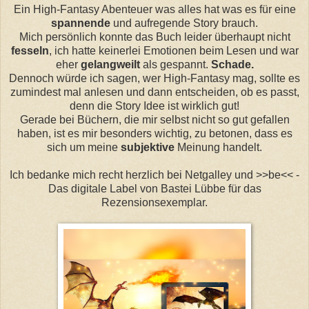
Ein High-Fantasy Abenteuer was alles hat was es für eine
spannende
und aufregende Story brauch.
Mich
persönlich
konnte das Buch leider überhaupt nicht
fesseln
, ich hatte keinerlei
Emotionen
beim Lesen und war
eher
gelangweilt
als gespannt.
Schade.
Dennoch
würde ich sagen, wer High-Fantasy ma
g, s
ollte es
zumindest
mal
anlesen und dann entscheide
n, o
b es passt,
denn die Story Idee ist wirklich gut!
Gerade bei Bücher
n, d
ie mir selbst nicht so gut gefallen
habe
n, i
st es mir besonders wichti
g, z
u betonen, dass es
sich um meine
subjektive
Meinung handelt.
Ich bedanke mich
recht
herzlich bei
Netgalley
und >>
be
<< -
Das
digitale Label von Bastei Lübbe für das
Rezensionsexemplar.