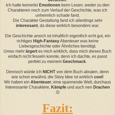
Ich hatte keinerlei
Emotionen
beim Lesen, weder zu den
Charakteren
noch zum Verlauf der Geschichte, was ich
unheimlich schade fand.
Die
Charakter
Gestaltung
fand ich allerdings sehr
interessant
, da diese wirklich besonders war.
Die Geschichte
ansich
ist
inhaltlich
eigentlich echt
gut, ein
richtiges
High-Fantasy
Abenteuer was keine
Liebesgeschichte oder
Ähnliches
benötigt.
Umso mehr
ärgert
es mich wirklich, dass mich dieses Buch
einfach nicht fesseln konnte, denn ich dacht
e, e
s passt
perfekt zu meinem
Geschmack
.
Dennoch würde ich
NICHT
von dem Buch abraten, denn
wie schon erwähnt, die Story
Idee
ist wirklich
cool
!
Wir haben ein
Abenteuer
, eine spannende Welt,
durchaus
Interessante
Charaktere
,
Kämpfe
und auch nen
Drache
n
:
D
Fazit: