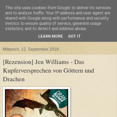
This site uses cookies from Google to deliver its services
and to analyze traffic. Your IP address and user-agent are
shared with Google along with performance and security
metrics to ensure quality of service, generate usage
statistics, and to detect and address abuse.
LEARN MORE
GOT IT
▼
Mittwoch, 12. September 2018
[Rezension] Jen Williams - Das
Kupferversprechen von Göttern und
Drachen