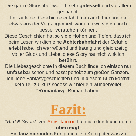
Die ganze Story über war ich sehr
gefesselt
und vor allem
gespannt.
Im Laufe der Geschichte er fährt man auch hier und da
etwas aus der Vergangenheit, wodurch wir vielen noch
besser
verstehen
können.
Diese Geschichten hat so viele Höhen und Tiefen,
dass
ich
beim Lesen wirklich eine
Achterbahnfahrt
der Gefühle
erlebt habe. Ich war wütend und traurig und gleichzeitig
voller Glück und Liebe, diese Story hat mich wirklich
berührt
.
Die Liebesgeschichte in diesem Buch finde ich
einfach nur
unfassbar
schön und passt perfekt zum großen Ganzen.
Ich
liebe
Fantasygeschichten und in diesem Buch kommt
kein
Teil
z
u, k
urz
sodass
wir hier ein wundervoller
"
Romantasy
" Roman
haben.
Fazit:
"Bird &
Sword
"
von
Amy Harmon
hat mich durch und durch
überzeugt
.
Ein
faszinierendes
Königreich, ein Köni
g, d
er was zu