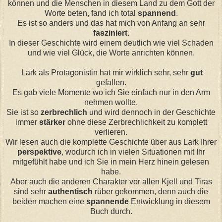
können und die Menschen in diesem Land zu dem Gott der
Worte beten, fand ich
total
spannend
.
Es ist so anders und das hat mich
von Anfang an
sehr
fasziniert
.
In dieser Geschichte wird einem deutlich
wie viel
Schaden
und wie viel Glück, die Worte anrichten können.
L
ark
als Protagonistin hat mir wirklich sehr, sehr
gut
gefallen.
Es
gab
viele Momente wo
ich
Sie
einfach nur
in den Arm
nehmen wollte.
Sie ist so
zerbrechlich
und wird dennoch in der Geschichte
immer
stärker
ohne diese Zerbrechlichkeit zu komplett
verlieren.
Wir lesen auch die komplette Geschichte über aus
Lark
Ihrer
perspektive
, wodurch ich in vielen Situationen mit Ihr
mitgefühlt habe und ich Sie in mein Herz hinein gelesen
habe.
Aber auch
die anderen Charakter
vor allen Kjell und
Tiras
sind sehr
authentisch
rüber gekommen, denn auch die
beiden machen eine
spannende
Entwicklung in diesem
Buch
durch.