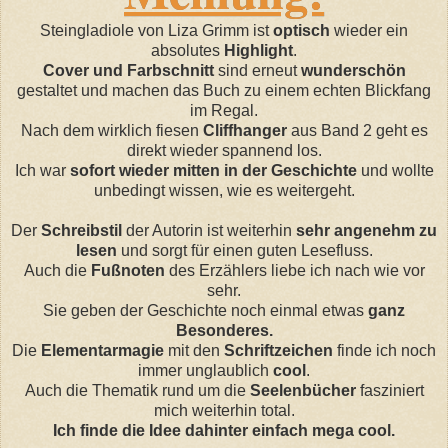
Steingladiole von Liza Grimm ist
optisch
wieder ein
absolutes
Highlight
.
Cover und Farbschnitt
sind erneut
wunderschön
gestaltet und machen das Buch zu einem echten Blickfang
im Regal.
Nach dem wirklich fiesen
Cliffhanger
aus Band 2 geht es
direkt wieder spannend los.
Ich war
sofort wieder mitten in der Geschichte
und wollte
unbedingt wissen, wie es weitergeht.
Der
Schreibstil
der Autorin ist weiterhin
sehr angenehm zu
lesen
und sorgt für einen guten Lesefluss.
Auch die
Fußnoten
des Erzählers liebe ich nach wie vor
sehr.
Sie geben der Geschichte noch einmal etwas
ganz
Besonderes.
Die
Elementarmagie
mit den
Schriftzeichen
finde ich noch
immer unglaublich
cool
.
Auch die Thematik rund um die
Seelenbücher
fasziniert
mich weiterhin total.
Ich finde die Idee dahinter einfach mega cool.