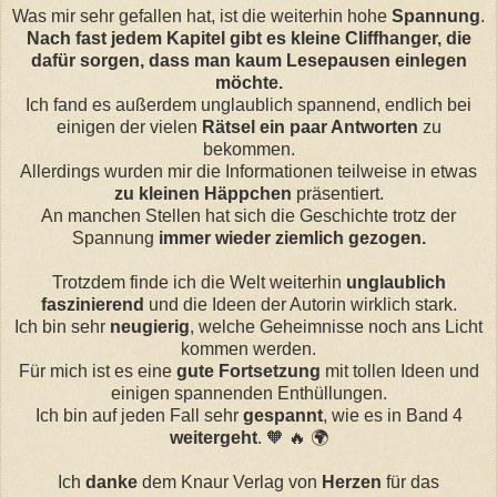
Was mir sehr gefallen hat, ist die weiterhin hohe
Spannung
.
Nach fast jedem Kapitel gibt es kleine Cliffhanger, die
dafür sorgen, dass man kaum Lesepausen einlegen
möchte.
Ich fand es außerdem unglaublich spannend, endlich bei
einigen der vielen
Rätsel ein paar Antworten
zu
bekommen.
Allerdings wurden mir die Informationen teilweise in etwas
zu kleinen Häppchen
präsentiert.
An manchen Stellen hat sich die Geschichte trotz der
Spannung
immer wieder ziemlich gezogen.
Trotzdem finde ich die Welt weiterhin
unglaublich
faszinierend
und die Ideen der Autorin wirklich stark.
Ich bin sehr
neugierig
, welche Geheimnisse noch ans Licht
kommen werden.
Für mich ist es eine
gute Fortsetzung
mit tollen Ideen und
einigen spannenden Enthüllungen.
Ich bin auf jeden Fall sehr
gespannt
, wie es in Band 4
weitergeht
. 🧡 🔥 🌍
Ich
danke
dem Knaur Verlag von
Herzen
für das