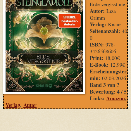
Erde vergisst nie
Autor:
Liza
Grimm
Verlag:
Knaur
Seitenanzahl:
40
0
ISBN:
978-
3426568606
Print:
18,00€
E-Book:
12,99€
Erscheinungster
min:
02.03.2026
Band 3 von ?
Bewertung: 4 / 5
Links:
Amazon
,
Verlag
,
Autor