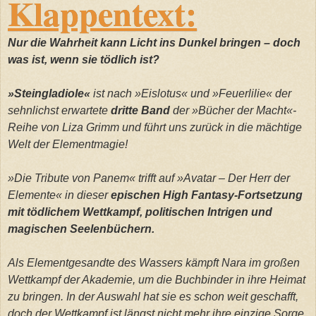
Klappentext:
Nur die Wahrheit kann Licht ins Dunkel bringen – doch
was ist, wenn sie tödlich ist?
»Steingladiole«
ist nach »Eislotus« und »Feuerlilie« der
sehnlichst erwartete
dritte Band
der »Bücher der Macht«-
Reihe von Liza Grimm und führt uns zurück in die mächtige
Welt der Elementmagie!
»Die Tribute von Panem« trifft auf »Avatar – Der Herr der
Elemente« in dieser
epischen High Fantasy-Fortsetzung
mit tödlichem Wettkampf, politischen Intrigen und
magischen Seelenbüchern.
Als Elementgesandte des Wassers kämpft Nara im großen
Wettkampf der Akademie, um die Buchbinder in ihre Heimat
zu bringen. In der Auswahl hat sie es schon weit geschafft,
doch der Wettkampf ist längst nicht mehr ihre einzige Sorge.