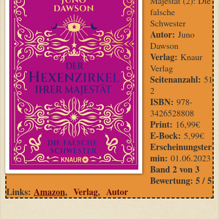
Majestät (2): Die
falsche
Schwester
Autor:
Juno
Dawson
Verlag:
Knaur
Verlag
Seitenanzahl:
51
2
ISBN:
‎978-
3426528808
Print:
16,99€
E-Bock:
5,99€
Erscheinungster
min:
01.06.2023
Band 2 von 3
Bewertung: 5 / 5
Links:
Amazon
,
Verlag
,
Autor