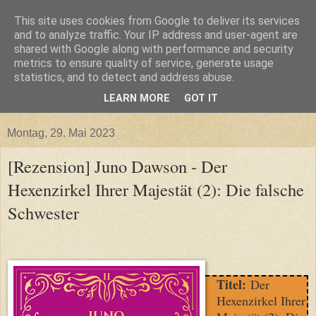
This site uses cookies from Google to deliver its services
and to analyze traffic. Your IP address and user-agent are
shared with Google along with performance and security
metrics to ensure quality of service, generate usage
statistics, and to detect and address abuse.
LEARN MORE
GOT IT
▼
Montag, 29. Mai 2023
[Rezension] Juno Dawson - Der
Hexenzirkel Ihrer Majestät (2): Die falsche
Schwester
Titel:
Der
Hexenzirkel Ihrer