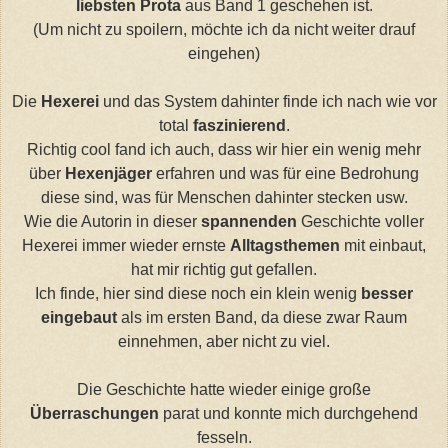
liebsten Prota
aus Band 1 geschehen ist.
(Um nicht zu spoilern, möchte ich da nicht weiter drauf
eingehen)
Die
Hexerei
und das System dahinter finde ich nach wie vor
total
faszinierend
.
Richtig cool fand ich auch, dass wir hier ein wenig mehr
über
Hexenjäger
erfahren und was für eine Bedrohung
diese sind, was für Menschen dahinter stecken usw.
Wie die Autorin in dieser
spannenden
Geschichte voller
Hexerei immer wieder ernste
Alltagsthemen
mit einbaut,
hat mir richtig gut gefallen.
Ich finde, hier sind diese noch ein klein wenig
besser
eingebaut
als im ersten Band, da diese zwar Raum
einnehmen, aber nicht zu viel.
Die Geschichte hatte wieder einige große
Überraschungen
parat und konnte mich durchgehend
fesseln.