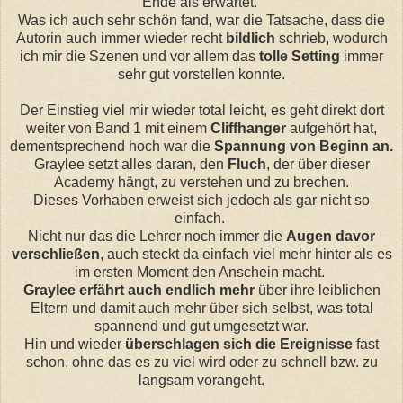
Ende als erwartet.
Was ich auch sehr schön fand, war die Tatsache, dass die
Autorin auch immer wieder recht
bildlich
schrieb, wodurch
ich mir die Szenen und vor allem das
tolle Setting
immer
sehr gut vorstellen konnte.
Der Einstieg viel mir wieder total leicht, es geht direkt dort
weiter von Band 1 mit einem
Cliffhanger
aufgehört hat,
dementsprechend hoch war die
Spannung von Beginn an.
Graylee setzt alles daran, den
Fluch
, der über dieser
Academy hängt, zu verstehen und zu brechen.
Dieses Vorhaben erweist sich jedoch als gar nicht so
einfach.
Nicht nur das die Lehrer noch immer die
Augen davor
verschließen
, auch steckt da einfach viel mehr hinter als es
im ersten Moment den Anschein macht.
Graylee erfährt auch endlich mehr
über ihre leiblichen
Eltern und damit auch mehr über sich selbst, was total
spannend und gut umgesetzt war.
Hin und wieder
überschlagen sich die Ereignisse
fast
schon, ohne das es zu viel wird oder zu schnell bzw. zu
langsam vorangeht.