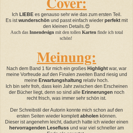
Cover:
Ich
LIEBE
es genauso sehr wie das zum ersten Teil.
Es ist
wunderschön
und passt einfach wieder
perfekt
mit
den kleinen Details.
😍
Auch das
Innendesign
mit den tollen
Karten
finde ich total
schön!
Meinung:
Nach dem Band 1 für mich ein großes
Highlight
war, war
meine Vorfreude auf den Finalen zweiten Band riesig und
meine
Erwartungshaltung
relativ hoch.
Ich bin sehr froh, dass kein Jahr zwischen den Erscheinen
der Bücher liegt, denn so sind alle
Erinnerungen
noch
recht frisch, was immer sehr schön ist.
Der Schreibstil der Autorin konnte mich schon auf den
ersten Seiten wieder komplett
abholen
können.
Dieser ist angenehm leicht, dadurch hatte ich wieder einen
hervorragenden Lesefluss
und war viel schneller am