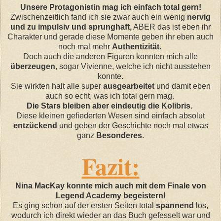
Unsere Protagonistin mag ich einfach total gern!
Zwischenzeitlich fand ich sie zwar auch ein wenig
nervig
und zu impulsiv und sprunghaft,
ABER das ist eben ihr
Charakter und gerade diese Momente geben ihr eben auch
noch mal mehr
Authentizität
.
Doch auch die anderen Figuren konnten mich alle
überzeugen
, sogar Vivienne, welche ich nicht ausstehen
konnte.
Sie wirkten halt alle super
ausgearbeitet
und damit eben
auch so echt, was ich total gern mag.
Die Stars bleiben aber eindeutig die Kolibris.
Diese kleinen gefiederten Wesen sind einfach absolut
entzückend
und geben der Geschichte noch mal etwas
ganz
Besonderes
.
Fazit:
Nina MacKay konnte mich auch mit dem Finale von
Legend Academy begeistern!
Es ging schon auf der ersten Seiten total
spannend
los,
wodurch ich direkt wieder an das Buch gefesselt war und