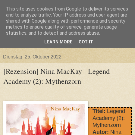
This site uses cookies from Google to deliver its services
and to analyze traffic. Your IP address and user-agent are
shared with Google along with performance and security
metrics to ensure quality of service, generate usage
statistics, and to detect and address abuse.
LEARN MORE
GOT IT
▼
Dienstag, 25. Oktober 2022
[Rezension] Nina MacKay - Legend
Academy (2): Mythenzorn
Titel:
Legend
Academy (2):
Mythenzorn
Autor:
Nina