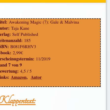
itel:
Awakening Magic (7): Gale & Malvina
utor:
Taja Kane
erlag:
Self Published
eitenanzahl:
185
SBN:
B081F6RHV3
-book:
2,99€
rscheinugstermin:
11/2019
and 7 von 9
ewertung:
4,5 / 5
inks:
Amazon
,
Autor
Klappentext: