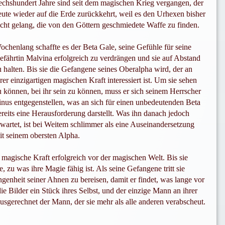
echshundert Jahre sind seit dem magischen Krieg vergangen, der
eute wieder auf die Erde zurückkehrt, weil es den Urhexen bisher
icht gelang, die von den Göttern geschmiedete Waffe zu finden.
ochenlang schaffte es der Beta Gale, seine Gefühle für seine
efährtin Malvina erfolgreich zu verdrängen und sie auf Abstand
u halten. Bis sie die Gefangene seines Oberalpha wird, der an
hrer einzigartigen magischen Kraft interessiert ist. Um sie sehen
u können, bei ihr sein zu können, muss er sich seinem Herrscher
inus entgegenstellen, was an sich für einen unbedeutenden Beta
ereits eine Herausforderung darstellt. Was ihn danach jedoch
rwartet, ist bei Weitem schlimmer als eine Auseinandersetzung
it seinem obersten Alpha.
 magische Kraft erfolgreich vor der magischen Welt. Bis sie
zu was ihre Magie fähig ist. Als seine Gefangene tritt sie
genheit seiner Ahnen zu bereisen, damit er findet, was lange vor
die Bilder ein Stück ihres Selbst, und der einzige Mann an ihrer
ausgerechnet der Mann, der sie mehr als alle anderen verabscheut.