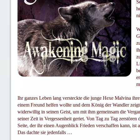
S
h
n
W
G
z
i
z
L
b
e
m
Ihr ganzes Leben lang versteckte die junge Hexe Malvina ihre
einem Freund helfen wollte und dem König der Wandler zeigte, 
widerwillig in seinen Geist, um mit ihm gemeinsam die Vergan
seiner Zeit in Vergessenheit geriet. Von Tag zu Tag zerstören 
Seite, der ihr einen Augenblick Frieden verschaffen kann, ist 
Das dachte sie jedenfalls …