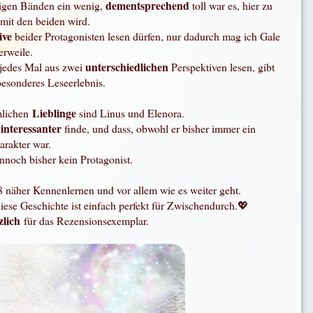
dementsprechend
rigen Bänden ein wenig,
toll war es, hier zu
mit den beiden wird.
ive
beider Protagonisten lesen dürfen, nur dadurch mag ich Gale
lerweile.
unterschiedlichen
 jedes Mal aus zwei
Perspektiven lesen, gibt
besonderes Leseerlebnis.
Lieblinge
mlichen
sind Linus und Elenora.
interessanter
d
finde, und dass, obwohl er bisher immer ein
rakter war.
nnoch bisher kein Protagonist.
8 näher Kennenlernen und vor allem wie es weiter geht.
iese Geschichte ist einfach perfekt für Zwischendurch.💖
zlich
für das Rezensionsexemplar.