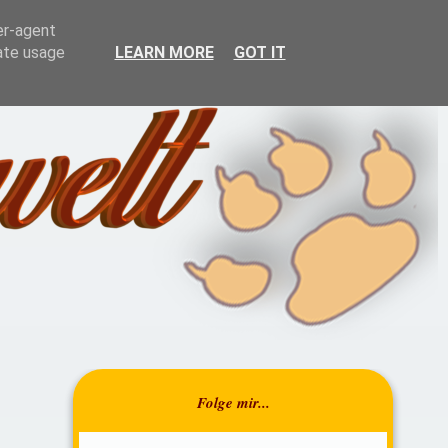
resrückblick
Über mich
er-agent
rate usage
LEARN MORE
GOT IT