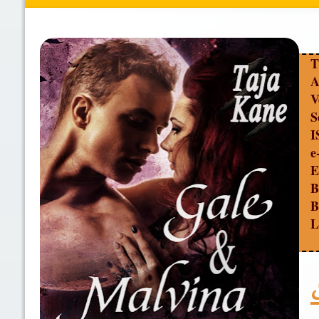
T
A
V
S
I
e
E
B
B
L