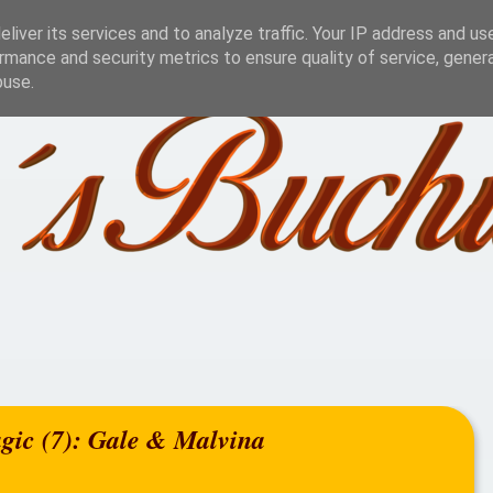
Challenge
Lesestatistik
Blog Aktionen
Jah
liver its services and to analyze traffic. Your IP address and us
rmance and security metrics to ensure quality of service, gene
buse.
gic (7): Gale & Malvina