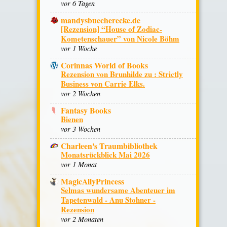
vor 6 Tagen
mandysbuecherecke.de
[Rezension] “House of Zodiac-
Kometenschauer” von Nicole Böhm
vor 1 Woche
Corinnas World of Books
Rezension von Brunhilde zu : Strictly
Business von Carrie Elks.
vor 2 Wochen
Fantasy Books
Bienen
vor 3 Wochen
Charleen's Traumbibliothek
Monatsrückblick Mai 2026
vor 1 Monat
MagicAllyPrincess
Selmas wundersame Abenteuer im
Tapetenwald - Anu Stohner -
Rezension
vor 2 Monaten