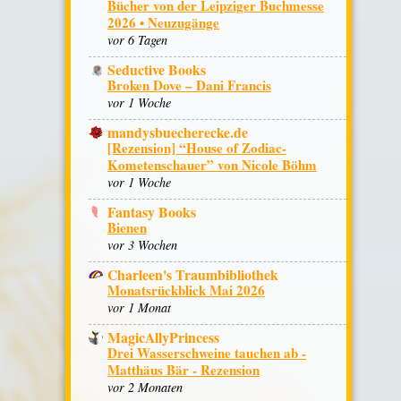
Bücher von der Leipziger Buchmesse
2026 • Neuzugänge
vor 6 Tagen
Seductive Books
Broken Dove – Dani Francis
vor 1 Woche
mandysbuecherecke.de
[Rezension] “House of Zodiac-
Kometenschauer” von Nicole Böhm
vor 1 Woche
Fantasy Books
Bienen
vor 3 Wochen
Charleen's Traumbibliothek
Monatsrückblick Mai 2026
vor 1 Monat
MagicAllyPrincess
Drei Wasserschweine tauchen ab -
Matthäus Bär - Rezension
vor 2 Monaten