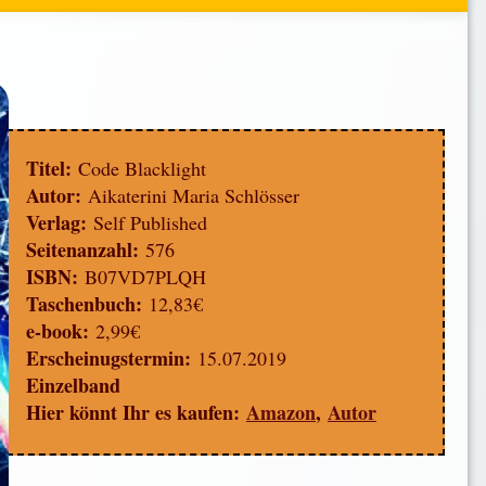
Titel:
Code Blacklight
Autor:
Aikaterini Maria Schlösser
Verlag:
Self Published
Seitenanzahl:
576
ISBN:
B07VD7PLQH
Taschenbuch:
12,83€
e-book:
2,99€
Erscheinugstermin:
15
.07.2019
Einzelband
Hier könnt Ihr es kaufen:
Amazon
,
Autor