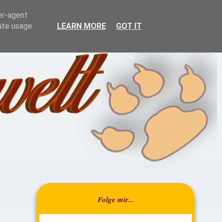
resrückblick
Über mich
er-agent
rate usage
LEARN MORE
GOT IT