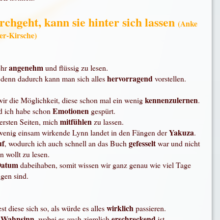
chgeht, kann sie hinter sich lassen
(Anke
r-Kirsche)
angenehm
sehr
und flüssig zu lesen.
hervorragend
e, denn dadurch kann man sich alles
vorstellen.
kennenzulernen
wir die Möglichkeit, diese schon mal ein wenig
.
Emotionen
nd ich habe schon
gespürt.
mitfühlen
ersten Seiten, mich
zu lassen.
Yakuza
 wenig einsam wirkende Lynn landet in den Fängen der
.
uf
gefesselt
, wodurch ich auch schnell an das Buch
war und nicht
 wollt zu lesen.
Datum
dabeihaben, somit wissen wir ganz genau wie viel Tage
ngen
sind
.
wirklich
st diese sich so, als würde es alles
passieren.
Wahnsinn
erschreckend
e
, wobei es auch ziemlich
ist.