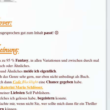
ver:
ausgesprochen gut zum Inhalt
passt
!
😍
nung:
Fantasy
ch zu
95 %
, in allen Variationen und zwischen durch mal
ch oder
Ähnliches
.
meide ich eigentlich
e und
Ähnliches
.
h das Genre sehr gern, nur eben nicht unbedingt als Buch.
Chance gegeben
ich dann
Code
Blacklight
eine
habe.
ikaterini Maria Schlösser.
Liebsten
 meiner
Self
Publisher
n.
begeistern
elches ich gelesen habe,
konnte.
achte mir, wenn nicht Sie, wer sollte mich dann für ein Thriller
ern
können.