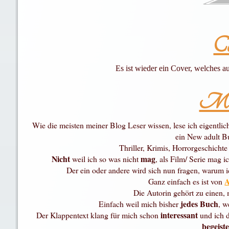
Co
Es ist wieder ein Cover, welches 
Mei
Wie die meisten meiner Blog Leser wissen, lese ich eigentli
ein New
adult
Bu
Thriller, Krimis, Horrorgeschicht
Nicht
mag
weil ich
so was
nicht
, als Film
/
Serie mag ic
Der ein oder andere wird sich nun fragen, warum 
A
Ganz einfach es ist von
Die Autorin gehört zu einen,
jedes Buch
Einfach weil mich bisher
, w
interessant
Der Klappentext klang für mich schon
und ich d
begeist