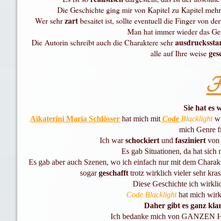
Die Geschichte ging mir von Kapitel zu Kapitel mehr
zart
Wer sehr
besaitet
ist, sollte eventuell die Finger von de
Man hat immer wieder das Ge
ausdruckssta
Die Autorin schreibt auch die Charaktere sehr
ges
alle auf Ihre weise
Fa
Sie hat es 
Aikaterini Maria Schlösser
hat mich mit
Code
Blacklight
wi
mich Genre f
Ich war
schockiert
und
fasziniert
von
Es gab Situationen, da hat sich 
Es gab aber auch Szenen, wo ich einfach nur mit dem Charak
sogar
geschafft
trotz wirklich vieler sehr kr
Diese Geschichte ich wirkli
Code
Blacklight
hat mich wirk
Daher gibt es ganz kla
Ich bedanke mich von GANZEN H