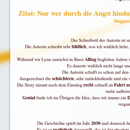
Zitat: Nur wer durch die Angst hindur
Maggaue
Der Schreibstil der Autorin ist 
bildlich
Die Autorin schreibt sehr
, was ich wirklich lieb
Alltag
Während wir Lynn zunächst in Ihren
begleiten, haben 
Es dauerte wirklich nicht lange u
Die Autorin
schafft
es schon auf den 
schüchtern
Ausgerechnet die
, sehr zurückhaltende und ein
recht
Fahrt
a
Die Story nimmt nach dem Einstieg
schnell an
mehr aufhören
Genial
finde ich im
Übrigen
die Idee, dass wir immer ein
verga
2030
Die Geschichte spielt im Jahr
und dennoch lie
realistisch
Es ist so
dargestellt, das ist der absolut