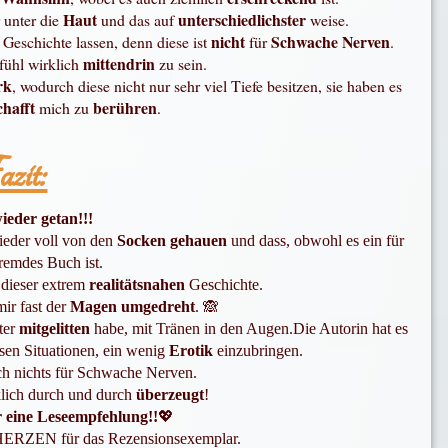
Haut
unterschiedlichster
 unter die
und das auf
weise.
nicht
Schwache Nerven
r Geschichte lassen, denn diese ist
für
.
mittendrin
fühl wirklich
zu sein.
rk
, wodurch diese nicht nur sehr viel Tiefe besitzen, sie haben es
chafft
berühren
mich zu
.
zit:
wieder getan!!!
eder voll von den
Socken gehauen
und dass
, o
bwohl es ein für
remdes Buch ist.
 dieser extrem
realitätsnahen
Geschichte.
mir fast der
Magen umgedr
eh
t
.
🙈
ter
mitgelitten
habe, mit Tränen in den Augen.
Die Autorin hat es
assen Situationen, ein wenig
Erotik
einzubringen.
ch nichts für Schwache Nerven.
lich durch und durch
überzeugt
!
r eine Leseempfehlung!!
💖
ERZEN für das Rezensionsexemplar.