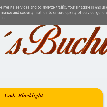
Challenge
Lesestatistik
Blog Aktionen
Jah
liver its services and to analyze traffic. Your IP address and us
rmance and security metrics to ensure quality of service, gene
buse.
 - Code Blacklight