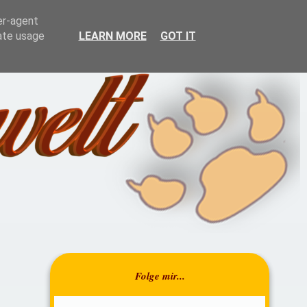
resrückblick
Über mich
er-agent
rate usage
LEARN MORE
GOT IT