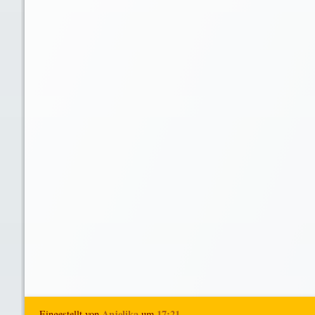
Anjelika
17:21
Eingestellt von
um