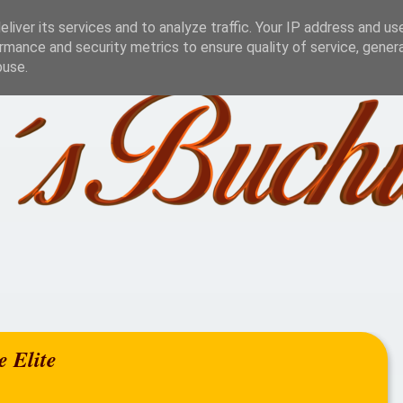
Challenge
Lesestatistik
Blog Aktionen
Jah
liver its services and to analyze traffic. Your IP address and us
rmance and security metrics to ensure quality of service, gene
buse.
e Elite