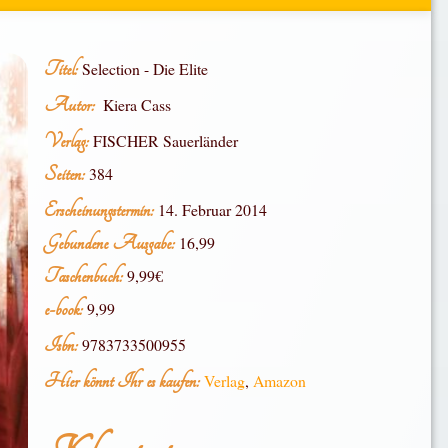
Titel:
Selection - Die Elite
Autor:
Kiera Cass
Verlag:
FISCHER Sauerländer
Seiten:
384
Erscheinungstermin:
14. Februar 2014
Gebundene Ausgabe:
16,99
Taschenbuch:
9,99€
e-book:
9,99
Isbn:
9783733500955
Hier könnt Ihr es kaufen:
Verlag
,
Amazon