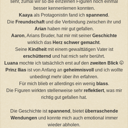
sehr, zumal wir so die einzelnen Figuren noch einmal
besser kennenlernen konnten.
Kaaya
als Protagonistin fand ich
spannend
.
Die
Freundschaft
und die Verbindung zwischen ihr und
Arian
haben mir gut gefallen.
Aaron
, Arians Bruder, hat mir mit seiner
Geschichte
wirklich das
Herz schwer gemacht
.
Seine
Kindheit
mit einem gewalttätigen Vater ist
erschütternd
und hat mich sehr berührt.
Luana
mochte ich tatsächlich erst auf den
zweiten Blick
🤭
Prinz Ilias
ist von Anfang an
geheimnisvoll
und ich wollte
unbedingt mehr über ihn erfahren.
Für mich blieb er allerdings ein wenig
blass
.
Die Figuren wirkten stellenweise sehr
reflektiert
, was mir
richtig gut gefallen hat.
Die Geschichte ist
spannend
, bietet
überraschende
Wendungen
und konnte mich auch emotional immer
wieder abholen.