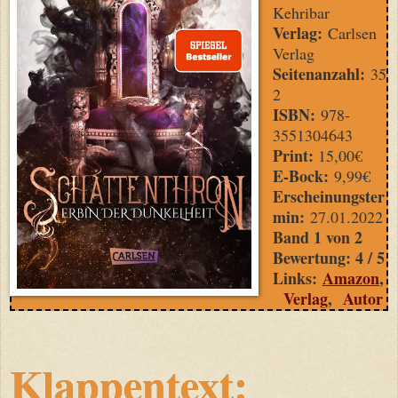
Kehribar
Verlag:
Carlsen
Verlag
Seitenanzahl:
35
2
ISBN:
978-
3551304643
Print:
15,00€
E-Bock:
9,99€
Erscheinungster
min:
27.01.2022
Band 1 von 2
Bewertung: 4 / 5
Links:
Amazon
,
Verlag
,
Autor
Klappentext: