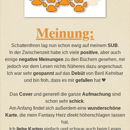
Meinung:
Schattenthron lag nun schon ewig auf meinem
SUB
.
In der Zwischenzeit habe ich viele
positive
, aber auch
einige
negative Meinungen
zu den Büchern gesehen, mir
jedoch vor dem Lesen nichts Näheres dazu angeschaut.
Ich war sehr
gespannt
auf das
Debüt
von Beril Kehribar
und bin froh, dass es mir
gefallen
hat 🧡
Das
Cover
und generell die ganze
Aufmachung
sind
schon sehr
schick
.
Am Anfang findet sich außerdem eine
wunderschöne
Karte
, die mein Fantasy Herz direkt höherschlagen lassen
hat.
Ich
liebe Karten
einfach und schaue auch beim Lesen