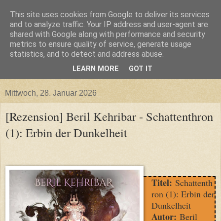
This site uses cookies from Google to deliver its services
and to analyze traffic. Your IP address and user-agent are
shared with Google along with performance and security
metrics to ensure quality of service, generate usage
statistics, and to detect and address abuse.
LEARN MORE
GOT IT
▼
Mittwoch, 28. Januar 2026
[Rezension] Beril Kehribar - Schattenthron
(1): Erbin der Dunkelheit
Titel:
Schattenth
ron (1): Erbin der
Dunkelheit
Autor:
Beril