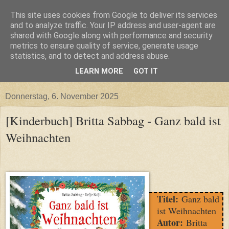
This site uses cookies from Google to deliver its services
and to analyze traffic. Your IP address and user-agent are
shared with Google along with performance and security
metrics to ensure quality of service, generate usage
statistics, and to detect and address abuse.
LEARN MORE
GOT IT
▼
Donnerstag, 6. November 2025
[Kinderbuch] Britta Sabbag - Ganz bald ist
Weihnachten
Titel:
Ganz bald
ist Weihnachten
Autor:
Britta