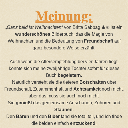
Meinung:
„
Ganz bald ist Weihnachten
“ von Britta Sabbag 🎄❄️ ist ein
wunderschönes
Bilderbuch, das die Magie von
Weihnachten und die Bedeutung von
Freundschaft
auf
ganz besondere Weise erzählt.
Auch wenn die Altersempfehlung bei vier Jahren liegt,
konnte sich meine zweijährige Tochter sofort für dieses
Buch
begeistern
.
Natürlich versteht sie die tieferen
Botschaften
über
Freundschaft, Zusammenhalt und
Achtsamkeit
noch nicht,
aber das muss sie auch noch nicht.
Sie
genießt
das gemeinsame Anschauen, Zuhören und
Staunen
.
Den
Bären
und den
Biber
fand sie total toll, und ich finde
die beiden einfach
entzückend
.