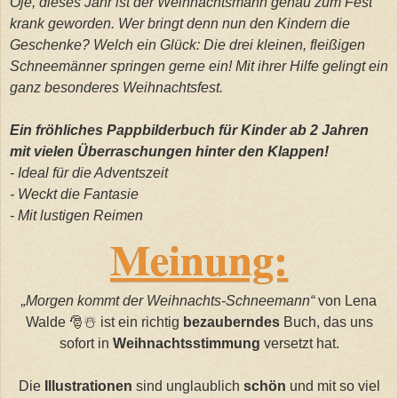
Oje, dieses Jahr ist der Weihnachtsmann genau zum Fest
krank geworden. Wer bringt denn nun den Kindern die
Geschenke? Welch ein Glück: Die drei kleinen, fleißigen
Schneemänner springen gerne ein! Mit ihrer Hilfe gelingt ein
ganz besonderes Weihnachtsfest.
Ein fröhliches Pappbilderbuch für Kinder ab 2 Jahren
mit vielen Überraschungen hinter den Klappen!
- Ideal für die Adventszeit
- Weckt die Fantasie
- Mit lustigen Reimen
Meinung:
„Morgen kommt der Weihnachts-Schneemann“
von Lena
Walde 🎅☃️ ist ein richtig
bezauberndes
Buch, das uns
sofort in
Weihnachtsstimmung
versetzt hat.
Die
Illustrationen
sind unglaublich
schön
und mit so viel