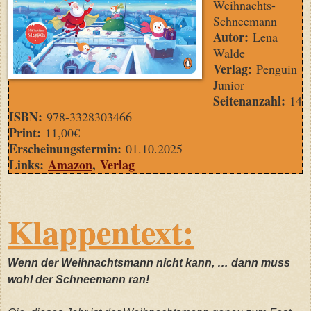
Weihnachts-
Schneemann
Autor:
Lena
Walde
Verlag:
Penguin
Junior
Seitenanzahl:
14
ISBN:
978-3328303466
Print:
11,00€
Erscheinungstermin:
01.10.2025
Links:
Amazon
,
Verlag
Klappentext:
Wenn der Weihnachtsmann nicht kann, … dann muss
wohl der Schneemann ran!