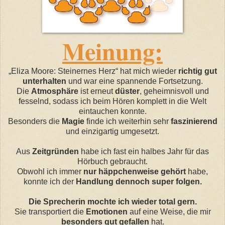
Meinung:
„Eliza Moore: Steinernes Herz“ hat mich wieder
richtig gut
unterhalten
und war eine spannende Fortsetzung.
Die
Atmosphäre
ist erneut
düster
, geheimnisvoll und
fesselnd, sodass ich beim Hören komplett in die Welt
eintauchen konnte.
Besonders die
Magie
finde ich weiterhin sehr
faszinierend
und einzigartig umgesetzt.
Aus
Zeitgründen
habe ich fast ein halbes Jahr für das
Hörbuch gebraucht.
Obwohl ich immer
nur häppchenweise gehört
habe,
konnte ich der
Handlung dennoch super folgen.
Die Sprecherin mochte ich wieder total gern.
Sie transportiert die
Emotionen
auf eine Weise, die mir
besonders gut gefallen
hat.