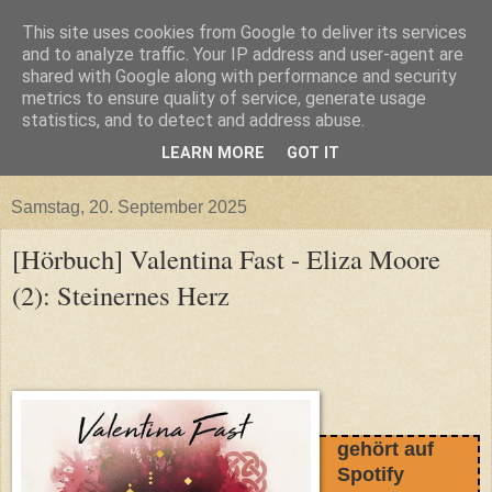
This site uses cookies from Google to deliver its services
and to analyze traffic. Your IP address and user-agent are
shared with Google along with performance and security
metrics to ensure quality of service, generate usage
statistics, and to detect and address abuse.
LEARN MORE
GOT IT
▼
Samstag, 20. September 2025
[Hörbuch] Valentina Fast - Eliza Moore
(2): Steinernes Herz
gehört auf
Spotify