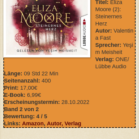
Titel:
Eliza
Moore (2):
Steinernes
Herz
Autor:
Valentin
a Fast
Sprecher:
Yeşi
m Meisheit
Verlag:
ONE/
Lübbe Audio
Länge:
09 Std 22 Min
Seitenanzahl:
400
Print:
17,00€
E-Book:
6,99€
Erscheinungstermin:
28.10.2022
Band 2 von 2
Bewertung: 4 / 5
Links:
Amazon
,
Autor
,
Verlag