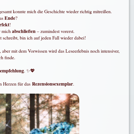
sgesamt konnte mich die Geschichte wieder richtig mitreißen.
Ende
as
?
rfekt
!
abschließen
r mich
– zumindest vorerst.
 schreibt, bin ich auf jeden Fall wieder dabei!
, aber mit dem Vorwissen wird das Leseerlebnis noch intensiver,
ch finde.
eempfehlung
. ✨💖
Rezensionsexemplar
n Herzen für das
.