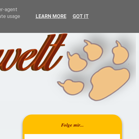
resrückblick
Über mich
er-agent
rate usage
LEARN MORE
GOT IT