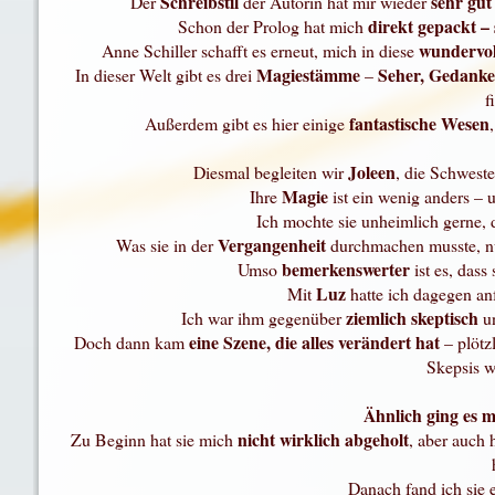
Schreibstil
sehr gut
Der
der Autorin hat mir wieder
direkt gepackt –
Schon der Prolog hat mich
wundervol
Anne Schiller schafft es erneut, mich in diese
Magiestämme
Seher, Gedanke
In dieser Welt gibt es drei
–
f
fantastische Wesen
Außerdem gibt es hier einige
Joleen
Diesmal begleiten wir
, die Schweste
Magie
Ihre
ist ein wenig anders –
Ich mochte sie unheimlich gerne, 
Vergangenheit
Was sie in der
durchmachen musste, nur
bemerkenswerter
Umso
ist es, dass
Luz
Mit
hatte ich dagegen a
ziemlich skeptisch
Ich war ihm gegenüber
u
eine Szene, die alles verändert hat
Doch dann kam
– plötz
Skepsis w
Ähnlich ging es 
nicht wirklich abgeholt
Zu Beginn hat sie mich
, aber auch
Danach fand ich sie 