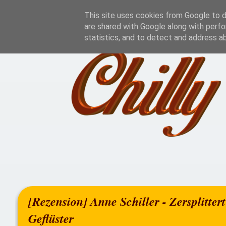
Home
Rezensionen
This site uses cookies from Google to de
are shared with Google along with perfo
statistics, and to detect and address a
[Rezension] Anne Schiller - Zersplitte
Geflüster