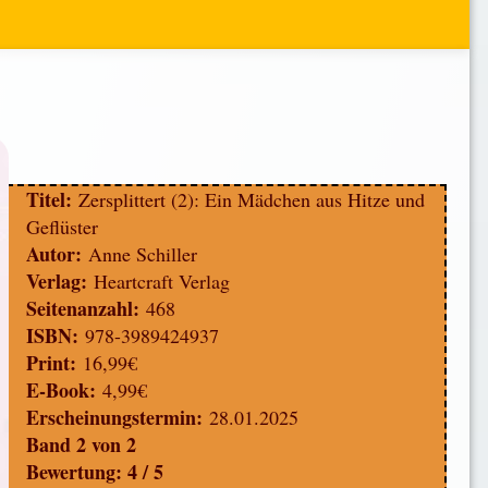
Titel:
Zersplittert (2): Ein Mädchen aus Hitze und
Geflüster
Autor:
Anne Schiller
Verlag:
Heartcraft Verlag
Seitenanzahl:
468
ISBN:
978-3989424937
Print:
16,99€
E-Book:
4,99€
Erscheinungstermin:
28.01.2025
Band 2 von 2
Bewertung: 4 / 5