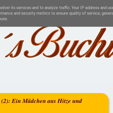
Challenge
Lesestatistik
Blog Aktionen
Jah
liver its services and to analyze traffic. Your IP address and us
rmance and security metrics to ensure quality of service, gene
buse.
rt (2): Ein Mädchen aus Hitze und