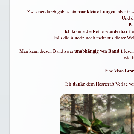
kleine Längen
Zwischendurch gab es ein paar
, aber in
Und d
Pe
wunderbar
Ich konnte die Reihe
fü
Falls die Autorin noch mehr aus dieser Welt
unabhängig von Band 1
Man kann diesen Band zwar
lesen
wie i
Les
Eine klare
danke
Ich
dem Heartcraft Verlag vo