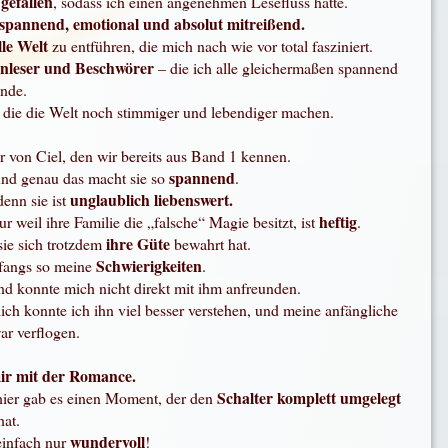
 gefallen
, sodass ich einen angenehmen Lesefluss hatte.
 spannend, emotional und absolut mitreißend.
le Welt
zu entführen, die mich nach wie vor total fasziniert.
nleser und Beschwörer
– die ich alle gleichermaßen spannend
inde.
, die die Welt noch stimmiger und lebendiger machen.
r von Ciel, den wir bereits aus Band 1 kennen.
spannend
 und genau das macht sie so
.
unglaublich liebenswert.
denn sie ist
heftig
 weil ihre Familie die „falsche“ Magie besitzt, ist
.
ihre Güte
 sie sich trotzdem
bewahrt hat.
Schwierigkeiten
nfangs so meine
.
nd konnte mich nicht direkt mit ihm anfreunden.
lich konnte ich ihn viel besser verstehen, und meine anfängliche
ar verflogen.
mir mit der Romance.
Schalter komplett umgelegt
 hier gab es einen Moment, der den
hat.
wundervoll
einfach nur
!