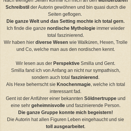
Nach wenigen Seiten konnte ich mich an den
wunderbaren
Schreibstil
der Autorin gewöhnen und bin quasi durch die
Seiten geflogen.
Die ganze Welt und das Setting mochte ich total gern.
Ich finde die ganze
nordische Mythologie
immer wieder
total faszinierend.
Wir haben hier
diverse Wesen
wie Walküren, Hexen, Trolle
und Co, welche man aus den nordischen kennt.
Wir lesen aus der
Perspektive
Smilla und Gent.
Smilla fand ich von Anfang an nicht nur sympathisch,
sondern auch total
faszinierend
.
Als Hexe beherrscht sie
Knochenmagie
, welche ich total
interessant fad.
Gent ist der Anführer einer bekannten
Söldnertruppe
und
eine sehr
geheimnisvolle
und faszinierende Person.
Die ganze Gruppe konnte mich begeistern!
Die Autorin hat allen Figuren Leben eingehaucht und sie
toll ausgearbeitet
.