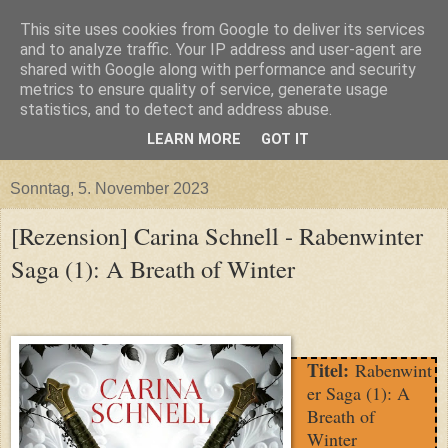
This site uses cookies from Google to deliver its services
and to analyze traffic. Your IP address and user-agent are
shared with Google along with performance and security
metrics to ensure quality of service, generate usage
statistics, and to detect and address abuse.
LEARN MORE
GOT IT
▼
Sonntag, 5. November 2023
[Rezension] Carina Schnell - Rabenwinter
Saga (1): A Breath of Winter
Titel:
Rabenwint
er Saga (1): A
Breath of
Winter