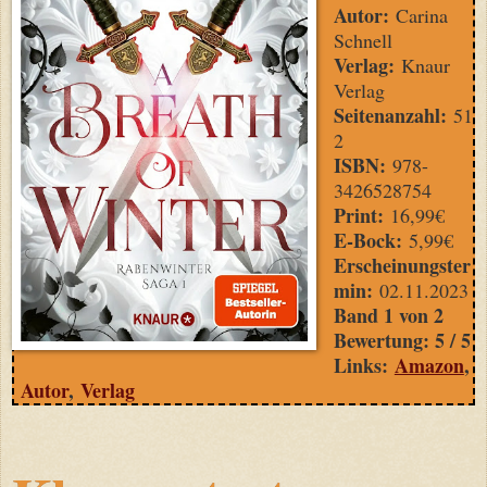
Autor:
Carina
Schnell
Verlag:
Knaur
Verlag
Seitenanzahl:
51
2
ISBN:
978-
3426528754
Print:
16,99€
E-Bock:
5,99€
Erscheinungster
min:
02.11.2023
Band 1 von 2
Bewertung: 5 / 5
Links:
Amazon
,
Autor
,
Verlag