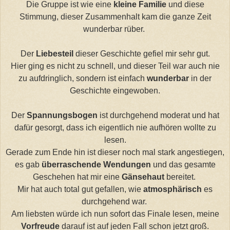
Die Gruppe ist wie eine
kleine Familie
und diese
Stimmung, dieser Zusammenhalt kam die ganze Zeit
wunderbar rüber.
Der
Liebesteil
dieser Geschichte gefiel mir sehr gut.
Hier ging es nicht zu schnell, und dieser Teil war auch nie
zu aufdringlich, sondern ist einfach
wunderbar
in der
Geschichte eingewoben.
Der
Spannungsbogen
ist durchgehend moderat und hat
dafür gesorgt, dass ich eigentlich nie aufhören wollte zu
lesen.
Gerade zum Ende hin ist dieser noch mal stark angestiegen,
es gab
überraschende Wendungen
und das gesamte
Geschehen hat mir eine
Gänsehaut
bereitet.
Mir hat auch total gut gefallen, wie
atmosphärisch
es
durchgehend war.
Am liebsten würde ich nun sofort das Finale lesen, meine
Vorfreude
darauf ist auf jeden Fall schon jetzt groß.