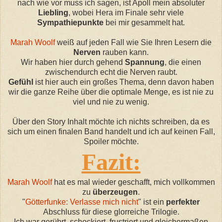
nach
wie vor muss ich sagen, ist Apoll mein absoluter
Liebling
, wobei Hera im Finale sehr viele
Sympathiepunkte
bei mir gesammelt hat.
Marah Woolf
weiß auf jeden Fall wie Sie Ihren
Lesern
die
Nerven
rauben
kann.
Wir haben
hier
durch gehend
Spannung
, die einen
zwischendurch
echt
die Nerven raubt.
Gefühl
ist hier auch ein großes Thema, denn davon haben
wir die ganze
Reihe
über die optimale Menge, es ist
nie
zu
viel und nie zu wenig.
Über den Story Inhalt möchte ich nichts schreiben, da es
sich um einen
finalen
Band handelt und ich auf keinen Fal
l,
S
poiler möchte.
Fazit:
Marah Woolf
hat es
mal
wieder geschafft, mich vollkommen
zu
überzeugen
.
"
Götterfunke: Verlasse mich nicht
" ist ein
perfekter
Abschluss für diese glorreiche Trilogie.
Ich war gerührt, schockiert, frustriert und gleichermaßen