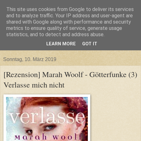
This site uses cookies from Google to deliver its services
and to analyze traffic. Your IP address and user-agent are
shared with Google along with performance and security
metrics to ensure quality of service, generate usage
statistics, and to detect and address abuse.
LEARN MORE
GOT IT
▼
Sonntag, 10. März 2019
[Rezension] Marah Woolf - Götterfunke (3)
Verlasse mich nicht