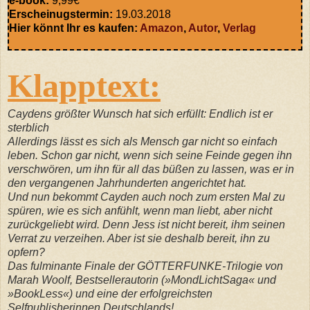
e-book:
9,99€
Erscheinugstermin:
19.03.2018
Hier könnt Ihr es kaufen:
Amazon
,
Autor
,
Verlag
Klapptext:
Caydens größter Wunsch hat sich erfüllt: Endlich ist er
sterblich
Allerdings lässt es sich als Mensch gar nicht so einfach
leben. Schon gar nicht, wenn sich seine Feinde gegen ihn
verschwören, um ihn für all das büßen zu lassen, was er in
den vergangenen Jahrhunderten angerichtet hat.
Und nun bekommt Cayden auch noch zum ersten Mal zu
spüren, wie es sich anfühlt, wenn man liebt, aber nicht
zurückgeliebt wird. Denn Jess ist nicht bereit, ihm seinen
Verrat zu verzeihen. Aber ist sie deshalb bereit, ihn zu
opfern?
Das fulminante Finale der GÖTTERFUNKE-Trilogie von
Marah Woolf, Bestsellerautorin (»MondLichtSaga« und
»BookLess«) und eine der erfolgreichsten
Selfpublisherinnen Deutschlands!