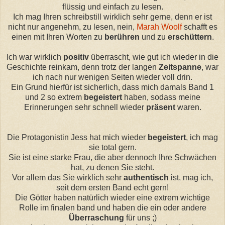
flüssig und einfach zu
lesen
.
Ich mag Ihren schreibstill
wirklich
sehr gerne, denn er ist
nicht
nur
angeneh
m, z
u lesen, nein,
Marah Woolf
schafft es
einen mit Ihren Worten zu
berühren
und zu
erschüttern
.
Ich war wirklich
positiv
überrasch
t, w
ie gut ich
wieder
in die
Geschichte reinkam, denn trotz der langen
Zeitspanne
, war
ich nach nur wenigen Seiten wieder voll drin.
Ein Grund hierfür ist
sicherlich
, dass mich damals Band 1
und 2 so extrem
begeistert
haben, sodass meine
Erinnerungen
sehr schnell wieder
präsent
waren.
Die Protagonistin Jess hat mich wieder
begeistert
, ich mag
sie total gern.
Sie ist eine starke Fra
u, d
ie aber dennoch Ihre
Schwächen
hat, zu denen Sie steht.
Vor allem das Sie wirklich
sehr
authentisch
ist, mag ich,
seit dem ersten Band
echt
gern!
Die Götter haben
natürlich
wieder eine extrem wichtige
Rolle im finalen band und haben die ein oder andere
Überraschung
für un
s ;
)