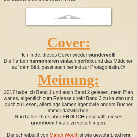
Cover:
Ich finde, dieses Cover wieder
wundervoll
!
Die Farben
harmonieren
einfach
perfekt
und das Mädchen
auf dem Bild, passt auch perfekt zur Protagonistin.😍
Meinung:
2017 habe ich
Band
1 und
auch
Band 2 gelesen, mein Plan
war e
s, e
igentlich zum
Release
direkt Band 3 zu kaufen und
auch zu Lesen, allerdings kamen
irgendwie
andere Bücher
immer dazwischen.
Nun habe ich es aber
ENDLICH
geschafft, dieses
grandiose
Finale zu verschlingen.
Der
schreibstill
von
Marah
Woolf
ist wie gewohnt,
extrem