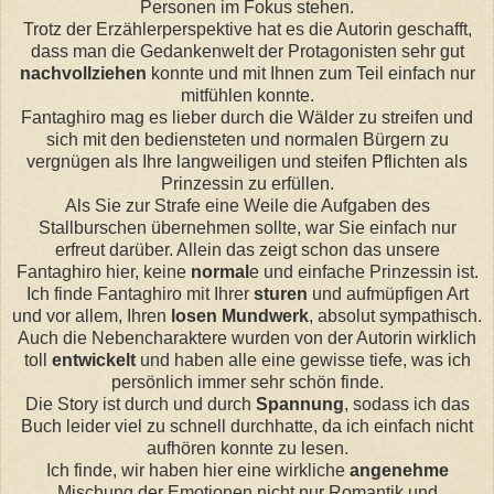
Personen im Fokus stehen.
Trotz der Erzählerperspektive hat es die Autorin geschafft,
dass man die Gedankenwelt der Protagonisten sehr gut
nachvollziehen
konnte und mit Ihnen zum Teil einfach nur
mitfühlen konnte.
Fantaghiro mag es lieber durch die Wälder zu streifen und
sich mit den bediensteten und normalen Bürgern zu
vergnügen als Ihre langweiligen und steifen Pflichten als
Prinzessin zu erfüllen.
Als Sie zur Strafe eine Weile die Aufgaben des
Stallburschen übernehmen sollte, war Sie einfach nur
erfreut darüber. Allein das zeigt schon das unsere
Fantaghiro hier, keine
normal
e und einfache Prinzessin ist.
Ich finde Fantaghiro mit Ihrer
sturen
und aufmüpfigen Art
und vor allem, Ihren
losen Mundwerk
, absolut sympathisch.
Auch die Nebencharaktere wurden von der Autorin wirklich
toll
entwickelt
und haben alle eine gewisse tiefe, was ich
persönlich immer sehr schön finde.
Die Story ist durch und durch
Spannung
, sodass ich das
Buch leider viel zu schnell durchhatte, da ich einfach nicht
aufhören konnte zu lesen.
Ich finde, wir haben hier eine wirkliche
angenehme
Mischung der Emotionen nicht nur Romantik und