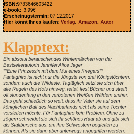
ISBN:
9783646603422
e-book:
3,99€
Erscheinugstermin:
07.12.2017
Hier könnt Ihr es kaufen:
Verlag
,
Amazon
,
Autor
Klapptext:
Ein absolut berauschendes Wintermärchen von der
Bestsellerautorin Jennifer Alice Jager
**Eine Prinzessin mit dem Mut eines Kriegers**
Fantaghiro ist nicht nur die Jüngste von drei Königstöchtern,
sondern auch die Wildeste. Tagtäglich setzt sie sich über
alle Regeln des Hofs hinweg, reitet, liest Bücher und streift
oft stundenlang in den verbotenen Weißen Wäldern umher.
Das geht schließlich so weit, dass ihr Vater sie auf dem
königlichen Ball des Nachbarlands nicht als seine Tochter
vorstellen möchte. Für Fantaghiro kein Problem. Ohne zu
zögern schneidet sie sich ihr schönes Haar ab und gibt sich
als Stallbursche aus, um ihre Schwestern begleiten zu
können. Als sie dann aber unterwegs angegriffen werden,