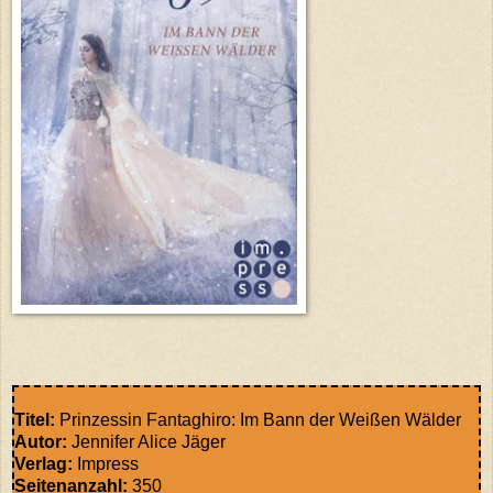
Titel:
Prinzessin Fantaghiro: Im Bann der Weißen Wälder
Autor:
Jennifer Alice Jäger
Verlag:
Impress
Seitenanzahl:
350