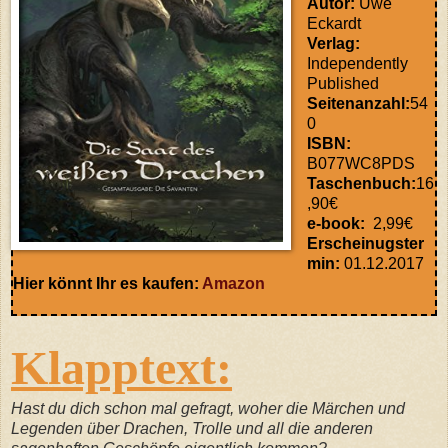
Autor:
Uwe
Eckardt
Verlag:
Independently
Published
Seitenanzahl:
54
0
ISBN:
B077WC8PDS
Taschenbuch:
16
,90€
e-book:
2,99€
Erscheinugster
min:
01.12.2017
Hier könnt Ihr es kaufen:
Amazon
Klapptext:
Hast du dich schon mal gefragt, woher die Märchen und
Legenden über Drachen, Trolle und all die anderen